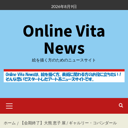
内
2026年8月9日
容
を
Online Vita
ス
キ
ッ
News
プ
絵を描く方のためのニュースサイト
メ
イ
ン
メ
ホーム
【会期終了】大熊 恵子 展 / ギャルリー・コパンダール
ニ