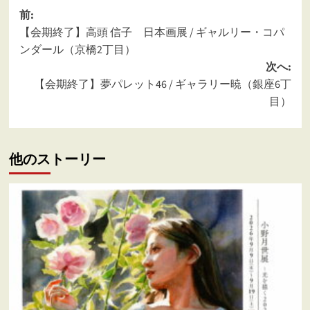
投
前:
【会期終了】高頭 信子 日本画展 / ギャルリー・コパ
稿
ンダール（京橋2丁目）
ナ
次へ:
ビ
【会期終了】夢パレット46 / ギャラリー暁（銀座6丁
ゲ
目）
ー
シ
他のストーリー
ョ
ン