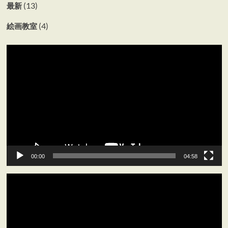
(13)
最新
(4)
絵画教室
動
画
プ
レ
ー
ヤ
ー
00:00
04:58
動
画
プ
レ