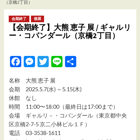
（京橋2丁目）
ュ
ー
会期終了
個展
【会期終了】大熊 恵子 展 / ギャルリ
ー・コパンダール（京橋2丁目）
Facebook
Messenger
Twitter
Line
共
有
名称 大熊 恵子 展
会期 2025.5.7(水) ～5.15(木)
休館 なし
時間 11:00〜18:00（最終日は17:00まで）
会場
ギャルリ－・コパンダール（東京都中央
区京橋2-7-5 京二小林ビル１Ｆ）
電話 03-3538-1611