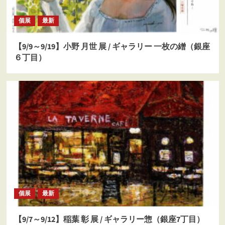
個展
最新
【9/9～9/19】小野 月世 展 / ギャラリー 一枚の繒（銀座
６丁目）
個展
最新
【9/7～9/12】稲葉 彰 展 / ギャラリー惣（銀座7丁目）