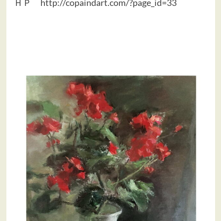
ＨＰ
http://copaindart.com/?page_id=33