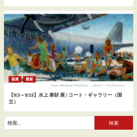
個展
最新
【9/3～9/15】水上 泰財 展 / コート・ギャラリー（国
立）
検
索: