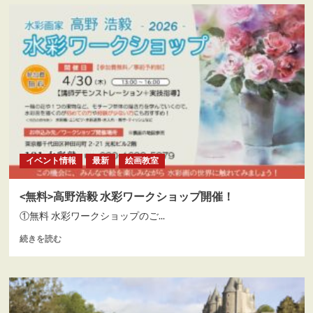
キ
ー
／
デ
ッ
サ
ン
／
単
発
講
座】
イベント情報
最新
絵画教室
蔡
國
華
<無料>高野浩毅 水彩ワークショップ開催！
の
①無料 水彩ワークショップのご...
人
物
<
続きを読む
ヌ
無
ー
料
ド
>
に
高
つ
野
い