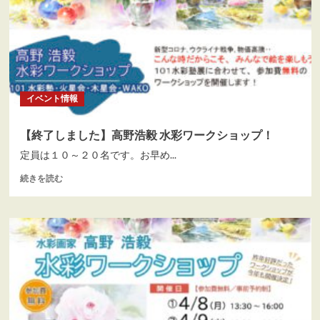
景
2026
年
カ
レ
ン
ダ
イベント情報
ー
（＆
注
【終了しました】高野浩毅 水彩ワークショップ！
文
定員は１０～２０名です。お早め...
フ
ォ
【終
続きを読む
ー
了
ム）
し
に
ま
つ
し
い
た】
て
高
さ
野
ら
浩
に
毅
読
水
む