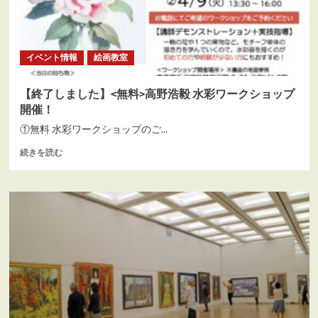
彩
ワ
ー
ク
イベント情報
絵画教室
シ
ョ
ッ
【終了しました】<無料>高野浩毅 水彩ワークショップ
プ！
開催！
に
つ
①無料 水彩ワークショップのご...
い
【終
続きを読む
て
了
さ
し
ら
ま
に
し
読
た】
む
<
無
料
>
高
野
浩