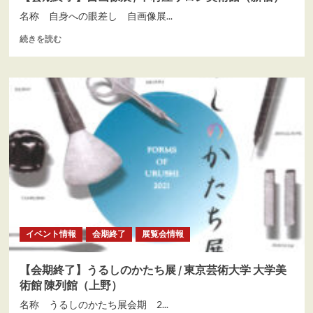
仙
名称 自身への眼差し 自画像展...
沼
-
【会
続きを読む
保
期
木
終
将
了】
夫
自
氏
画
に
像
捧
展
ぐ-
/
/
中
ホ
村
キ
屋
美
サ
術
ロ
館
ン
（千
イベント情報
会期終了
展覧会情報
美
葉
術
市）
館
【会期終了】うるしのかたち展 / 東京芸術大学 大学美
に
（新
つ
術館 陳列館（上野）
宿）
い
に
名称 うるしのかたち展会期 2...
て