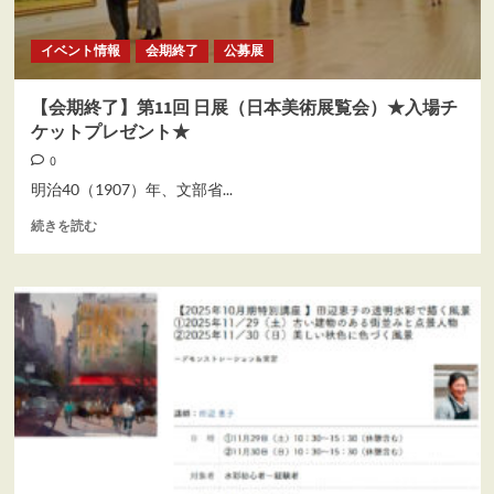
毅
水
イベント情報
会期終了
公募展
彩
ワ
ー
【会期終了】第11回 日展（日本美術展覧会）★入場チ
ク
ケットプレゼント★
シ
ョ
0
ッ
明治40（1907）年、文部省...
プ
開
【会
続きを読む
催！
期
に
終
つ
了】
い
第
て
11
さ
回
ら
日
に
展
読
（日
む
本
美
術