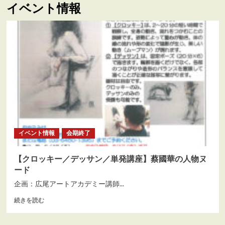
イベント情報
ュ
ー
イベント情報
会期終了
【クロッキー／デッサン／単発講座】蔡國華の人物ヌ
ード
企画：広尾アートアカデミー講師...
【ク
続きを読む
ロ
ッ