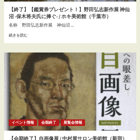
描
む
く
【終了】【鑑賞券プレゼント！】野田弘志新作展 神仙
風
沼 -保木将夫氏に捧ぐ- / ホキ美術館（千葉市）
景
に
名称 野田弘志新作展 神仙沼 ...
つ
【終
続きを読む
い
了】
て
【鑑
さ
賞
ら
券
に
プ
読
レ
む
ゼ
ン
ト！】
野
田
弘
志
新
イベント情報
会期終了
展覧会情報
作
展
神
【会期終了】自画像展 / 中村屋サロン美術館（新宿）