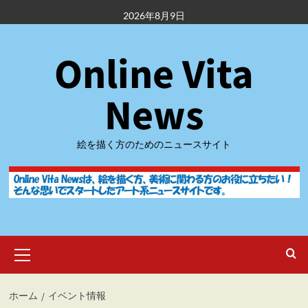
内
2026年8月9日
容
を
Online Vita
ス
キ
ッ
News
プ
絵を描く方のためのニュースサイト
メ
イ
ン
メ
ホーム
イベント情報
ニ