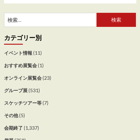
期
館
終
陳
了】
列
検
風
館
索:
景
（上
画
野）
カテゴリー別
の
に
は
つ
じ
い
(11)
イベント情報
ま
て
り
さ
(1)
おすすめ展覧会
/
ら
SOMPO
に
(23)
オンライン展覧会
美
読
術
む
館
(531)
グループ展
（新
宿
(7)
スケッチツアー等
区）
に
(5)
その他
つ
い
(1,337)
会期終了
て
さ