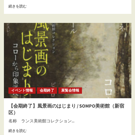
つ
さ
【会
続きを読む
い
ら
期
て
に
終
さ
読
了】
ら
む
う
に
る
読
し
む
の
か
た
ち
展
/
東
京
イベント情報
会期終了
展覧会情報
芸
術
大
【会期終了】風景画のはじまり / SOMPO美術館（新宿
学
区）
大
学
名称 ランス美術館コレクション...
美
【会
続きを読む
術