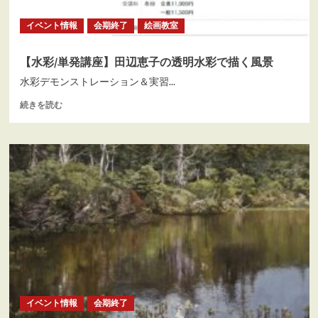
展
覧
イベント情報
会期終了
絵画教室
会）
★
入
【水彩/単発講座】田辺恵子の透明水彩で描く風景
場
水彩デモンストレーション＆実習...
チ
ケ
【水
続きを読む
ッ
彩/
ト
単
プ
発
レ
講
ゼ
座】
ン
田
ト
辺
★
恵
に
子
つ
の
い
透
て
明
さ
水
ら
彩
に
イベント情報
会期終了
で
読