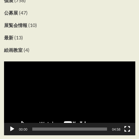
(758)
個展
ら
に
(47)
公募展
読
む
(10)
展覧会情報
(13)
最新
(4)
絵画教室
動
画
プ
レ
ー
ヤ
ー
00:00
04:58