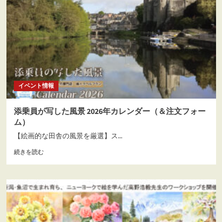
浩
て
毅
さ
水
ら
彩
に
ワ
読
ー
む
ク
シ
ョ
イベント情報
ッ
プ
開
添乗員が写した風景 2026年カレンダー（＆注文フォー
催！
ム）
に
つ
【絵画的な田舎の風景を厳選】ス...
い
添
続きを読む
て
乗
さ
員
ら
が
に
写
読
し
む
た
風