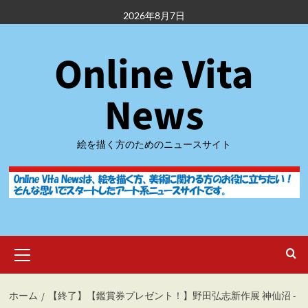
内
2026年8月7日
容
を
Online Vita
ス
キ
ッ
News
プ
絵を描く方のためのニュースサイト
メ
イ
ン
メ
ホーム
【終了】【鑑賞券プレゼント！】野田弘志新作展 神仙沼 -
ニ