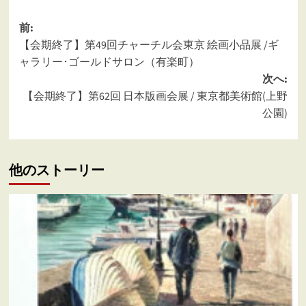
投
前:
【会期終了】第49回チャーチル会東京 絵画小品展 /ギ
稿
ャラリー･ゴールドサロン（有楽町）
ナ
次へ:
ビ
【会期終了】第62回 日本版画会展 / 東京都美術館(上野
ゲ
公園)
ー
シ
他のストーリー
ョ
ン