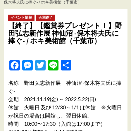
保木将夫氏に捧ぐ- / ホキ美術館（千葉市）
ュ
ー
イベント情報
会期終了
【終了】【鑑賞券プレゼント！】野
田弘志新作展 神仙沼 -保木将夫氏に
捧ぐ- / ホキ美術館（千葉市）
Facebook
Messenger
Twitter
Line
共
有
名称 野田弘志新作展 神仙沼 -保木将夫氏に捧
ぐ-
会期 2021.11.19(金) ～ 2022.5.22(日)
休館 火曜日 及び 12/30～1/1 は休館 ※火曜日
が祝日の場合は開館し、翌日休館。
時間 10:00〜17:30（入館は17:00まで）