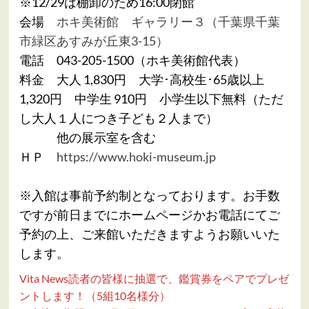
※12/29は棚卸のため16:00閉館
会場
ホキ美術館 ギャラリー３（千葉県千葉
市緑区あすみが丘東3-15）
電話 043-205-1500（ホキ美術館代表）
料金 大人 1,830円 大学･高校生･65歳以上
1,320円 中学生 910円 小学生以下無料（ただ
し大人１人につき子ども２人まで）
他の展示室を含む
ＨＰ
https://www.hoki-museum.jp
※入館は事前予約制となっております。お手数
ですが前日までにホームページかお電話にてご
予約の上、ご来館いただきますようお願いいた
します。
Vita News読者の皆様に抽選で、鑑賞券をペアでプレゼ
ントします！（5組10名様分）