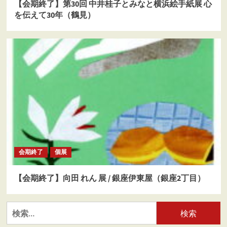
【会期終了】第30回 中井桂子とみなと横浜絵手紙展 心
を伝えて30年（鶴見）
会期終了
個展
【会期終了】向田 れん 展 / 銀座伊東屋（銀座2丁目）
検
索: