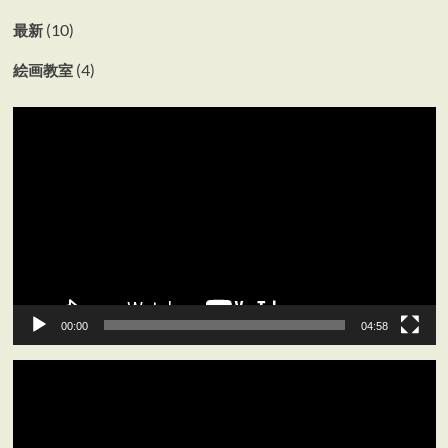
(10)
最新
(4)
絵画教室
動
画
プ
レ
ー
ヤ
ー
00:00
04:58
動
画
プ
レ