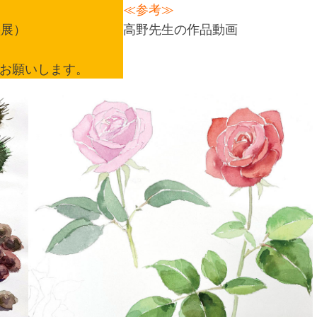
≪参考≫
塾展）
高野先生の作品動画
お願いします。