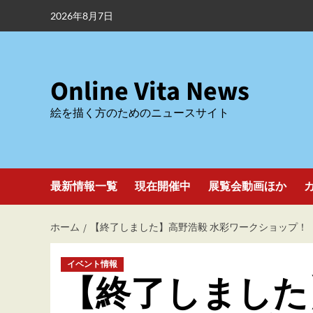
内
2026年8月7日
容
を
ス
キ
Online Vita News
ッ
絵を描く方のためのニュースサイト
プ
最新情報一覧
現在開催中
展覧会動画ほか
ホーム
【終了しました】高野浩毅 水彩ワークショップ！
イベント情報
【終了しました