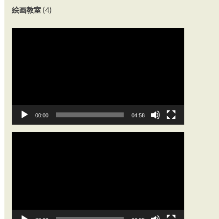
(4)
絵画教室
動
画
プ
レ
ー
ヤ
ー
00:00
04:58
動
画
プ
レ
ー
ヤ
ー