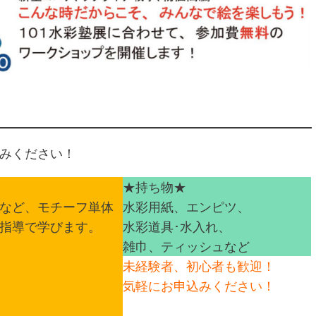
みください！
★持ち物★
など、モチーフ単体
水彩用紙、エンピツ、
指導で学びます。
水彩道具･水入れ、
雑巾、ティッシュなど
未経験者、初心者も歓迎！
気軽にお申込みください！