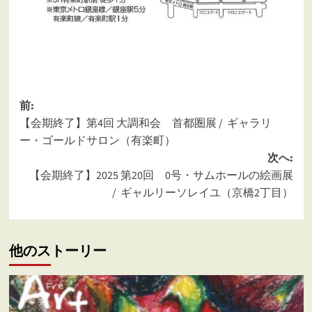
投
前:
【会期終了】第4回 大調和会 首都圏展 / ギャラリ
稿
ー・ゴールドサロン（有楽町）
ナ
次へ:
ビ
【会期終了】2025 第20回 0号・サムホールの絵画展
ゲ
/ ギャルリーソレイユ（京橋2丁目）
ー
シ
他のストーリー
ョ
ン