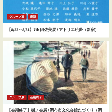
グループ展
最新
【8/22～8/31】7th 阿佐美展 / アトリエ絵夢（新宿）
グループ展
会期終了
【会期終了】樹ノ会展 / 調布市文化会館たづくり（調