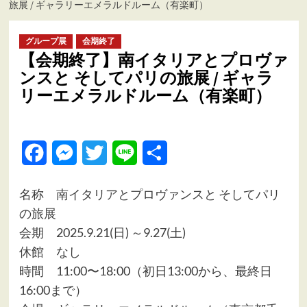
旅展 / ギャラリーエメラルドルーム（有楽町）
ュ
ー
グループ展
会期終了
【会期終了】南イタリアとプロヴァ
ンスと そしてパリの旅展 / ギャラ
リーエメラルドルーム（有楽町）
Facebook
Messenger
Twitter
Line
共
有
名称 南イタリアとプロヴァンスと そしてパリ
の旅展
会期 2025.9.21(日) ～9.27(土)
休館 なし
時間 11:00〜18:00（初日13:00から、最終日
16:00まで）