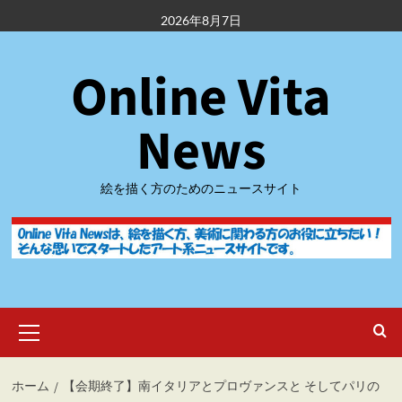
内
2026年8月7日
容
を
Online Vita
ス
キ
ッ
News
プ
絵を描く方のためのニュースサイト
メ
イ
ン
メ
ホーム
【会期終了】南イタリアとプロヴァンスと そしてパリの
ニ