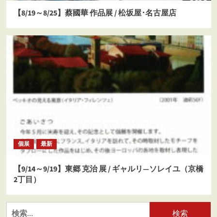
【8/19～8/25】蔡國華 作品展 / 松坂屋･名古屋店
個展
最新
【9/14～9/19】東郷 克治 展 / ギャルリ―ソレイユ（京橋
2丁目）
検