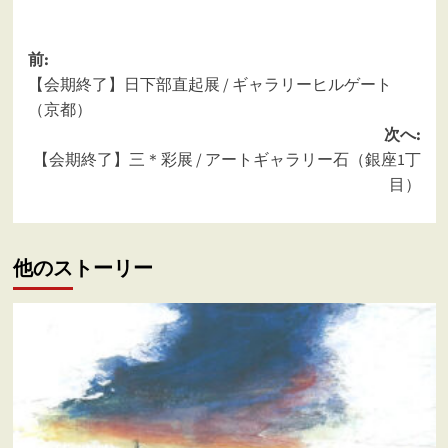
投
前:
【会期終了】日下部直起展 / ギャラリーヒルゲート
稿
（京都）
ナ
次へ:
ビ
【会期終了】三＊彩展 / アートギャラリー石（銀座1丁
ゲ
目）
ー
シ
他のストーリー
ョ
ン