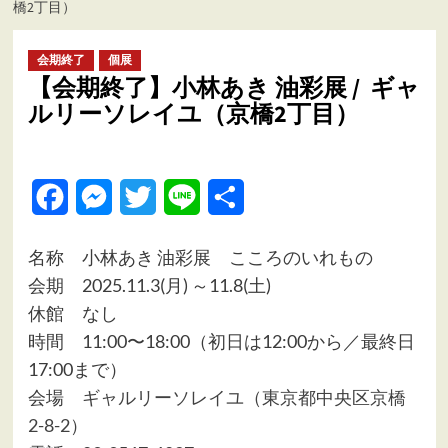
橋2丁目）
ュ
ー
会期終了
個展
【会期終了】小林あき 油彩展 / ギャ
ルリーソレイユ（京橋2丁目）
Facebook
Messenger
Twitter
Line
共
有
名称 小林あき 油彩展 こころのいれもの
会期 2025.11.3(月) ～11.8(土)
休館 なし
時間 11:00〜18:00（初日は12:00から／最終日
17:00まで）
会場
ギャルリーソレイユ（東京都中央区京橋
2-8-2）