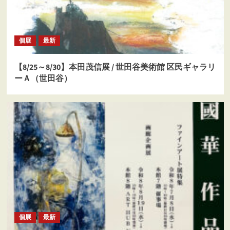
個展
最新
【8/25～8/30】本田茂信展 / 世田谷美術館 区民ギャラリ
ーＡ（世田谷）
個展
最新