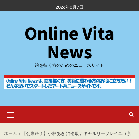
内
2026年8月7日
容
を
Online Vita
ス
キ
ッ
News
プ
絵を描く方のためのニュースサイト
メ
イ
ン
メ
ホーム
【会期終了】小林あき 油彩展 / ギャルリーソレイユ（京
ニ