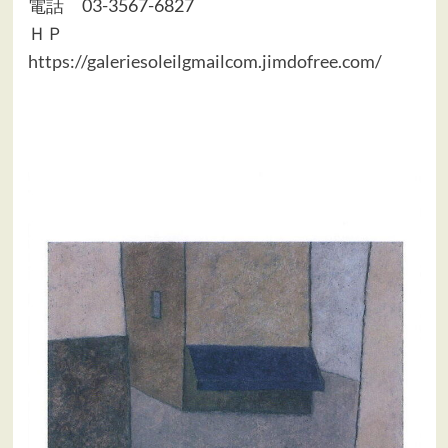
電話 03-3567-6827
ＨＰ
https://galeriesoleilgmailcom.jimdofree.com/