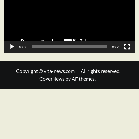
レ
ー
ヤ
ー
00:00
06:20
Copyright © vita-news.com All rights reserved.
|
CoverNews
by AF themes。