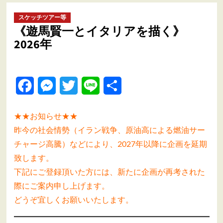
ュ
ー
スケッチツアー等
《遊馬賢一とイタリアを描く》
2026年
Facebook
Messenger
Twitter
Line
共
有
★★お知らせ★★
昨今の社会情勢（イラン戦争、原油高による燃油サー
チャージ高騰）などにより、2027年以降に企画を延期
致します。
下記にご登録頂いた方には、新たに企画が再考された
際にご案内申し上げます。
どうぞ宜しくお願いいたします。