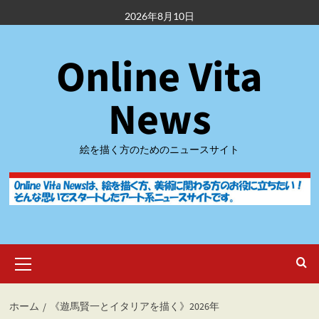
内
2026年8月10日
容
を
Online Vita
ス
キ
ッ
News
プ
絵を描く方のためのニュースサイト
メ
イ
ン
メ
ホーム
《遊馬賢一とイタリアを描く》2026年
ニ