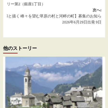
稿
リー第2（銀座1丁目）
ナ
次へ:
ビ
木美和と描く 峰々を望む草原の村と河畔の町】募集のお知ら
026年6月29日出発 9日
ゲ
間
ー
シ
ョ
他のストーリー
ン