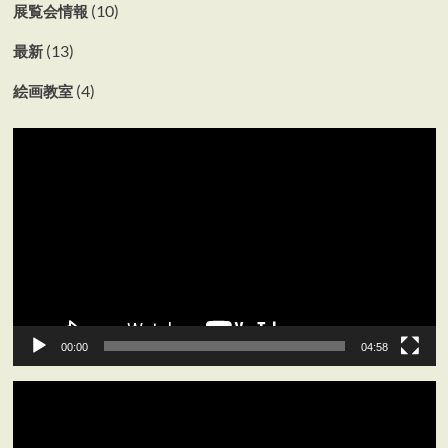
(10)
展覧会情報
(13)
最新
(4)
絵画教室
動
画
プ
レ
ー
ヤ
ー
00:00
04:58
動
画
プ