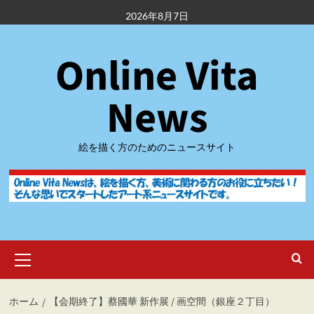
内
2026年8月7日
容
を
Online Vita
ス
キ
ッ
News
プ
絵を描く方のためのニュースサイト
メ
イ
ン
メ
ホーム
【会期終了】蔡國華 新作展 / 画空間（銀座２丁目）
ニ