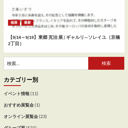
個展
最新
【9/14～9/19】東郷 克治 展 / ギャルリ―ソレイユ（京橋
2丁目）
検
索:
カテゴリー別
(11)
イベント情報
(1)
おすすめ展覧会
(23)
オンライン展覧会
(531)
グループ展