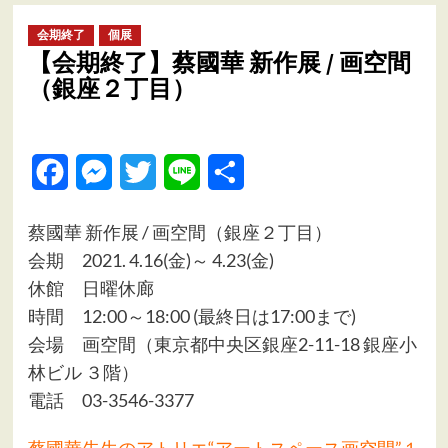
ュ
ー
会期終了
個展
【会期終了】蔡國華 新作展 / 画空間
（銀座２丁目）
Facebook
Messenger
Twitter
Line
共
有
蔡國華 新作展 / 画空間（銀座２丁目）
会期 2021. 4.16(金)～ 4.23(金)
休館 日曜休廊
時間 12:00～18:00 (最終日は17:00まで)
会場 画空間（東京都中央区銀座2-11-18 銀座小
林ビル ３階）
電話 03-3546-3377
蔡國華先生のアトリエ“アートスペース画空間”１