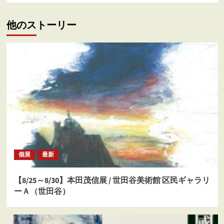
ゲ
ー
他のストーリー
シ
ョ
ン
個展
最新
【8/25～8/30】本田茂信展 / 世田谷美術館 区民ギャラリ
ーＡ（世田谷）