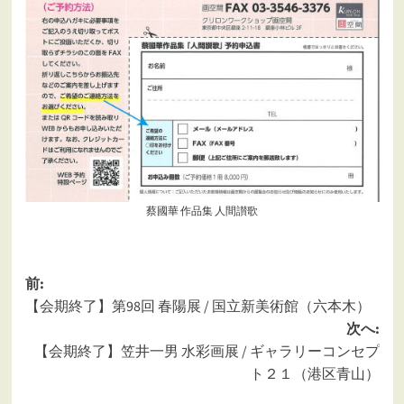
蔡國華 作品集 人間讃歌
投
前:
【会期終了】第98回 春陽展 / 国立新美術館（六本木）
稿
次へ:
ナ
【会期終了】笠井一男 水彩画展 / ギャラリーコンセプ
ビ
ト２１（港区青山）