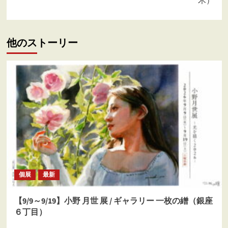
ゲ
木）
ー
シ
他のストーリー
ョ
ン
個展
最新
【9/9～9/19】小野 月世 展 / ギャラリー 一枚の繒（銀座
６丁目）