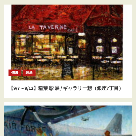
個展
最新
【9/7～9/12】稲葉 彰 展 / ギャラリー惣（銀座7丁目）