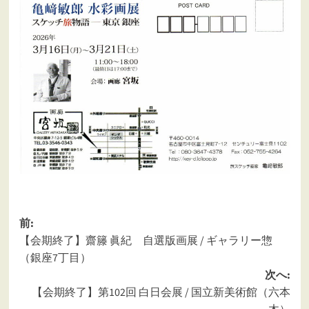
投
前:
【会期終了】齋籐 眞紀 自選版画展 / ギャラリー惣
稿
（銀座7丁目）
ナ
次へ:
ビ
【会期終了】第102回 白日会展 / 国立新美術館（六本