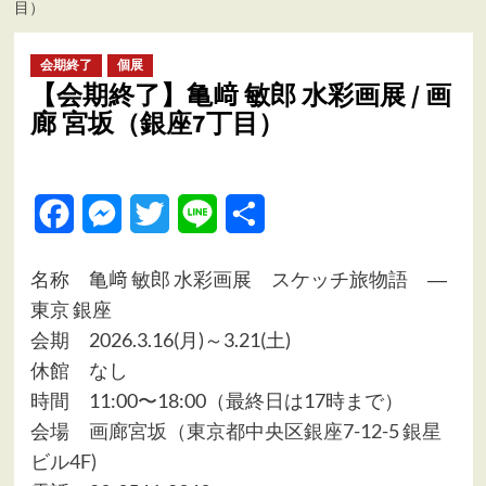
目）
ュ
ー
会期終了
個展
【会期終了】亀﨑 敏郎 水彩画展 / 画
廊 宮坂（銀座7丁目）
Facebook
Messenger
Twitter
Line
共
有
名称 亀﨑 敏郎 水彩画展 スケッチ旅物語 ―
東京 銀座
会期 2026.3.16(月)～3.21(土)
休館 なし
時間 11:00〜18:00（最終日は17時まで）
会場
画廊宮坂（東京都中央区銀座7-12-5 銀星
ビル4F)