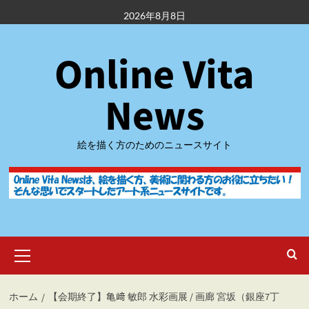
内
2026年8月8日
容
を
Online Vita
ス
キ
ッ
News
プ
絵を描く方のためのニュースサイト
メ
イ
ン
メ
ホーム
【会期終了】亀﨑 敏郎 水彩画展 / 画廊 宮坂（銀座7丁
ニ