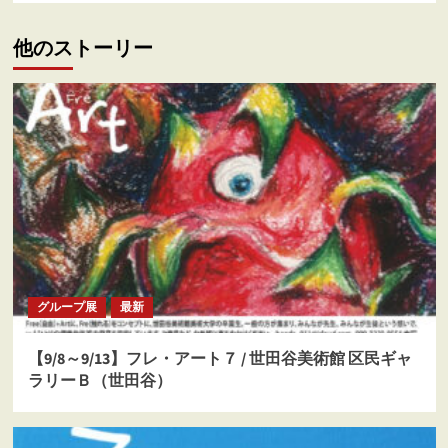
ー
シ
他のストーリー
ョ
ン
グループ展
最新
【9/8～9/13】フレ・アート７ / 世田谷美術館 区民ギャ
ラリーＢ（世田谷）