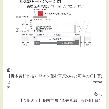
投
前:
【青木美和と描く 峰々を望む草原の村と河畔の町】募集の
稿
せ 2026年6月29日出
ナ
ビ
次へ:
ゲ
【会期終了】蔡國華 展 / 永井画廊（銀座8丁目）