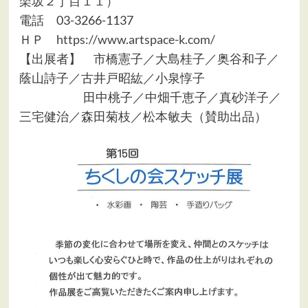
楽坂２丁目１１）
電話 03-3266-1137
ＨＰ
https://www.artspace-k.com/
【出展者】 市橋憲子／大島桂子／奥谷和子／
蔭山詩子／古井戸昭紘／小泉惇子
田中桃子／中畑千恵子／真砂洋子／
三宅健治／森田菊枝／松本敏夫（賛助出品）