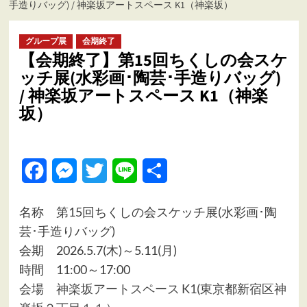
手造りバッグ) / 神楽坂アートスペース K1（神楽坂）
ュ
ー
グループ展
会期終了
【会期終了】第15回ちくしの会スケ
ッチ展(水彩画･陶芸･手造りバッグ)
/ 神楽坂アートスペース K1（神楽
坂）
Facebook
Messenger
Twitter
Line
共
有
名称 第15回ちくしの会スケッチ展(水彩画･陶
芸･手造りバッグ)
会期 2026.5.7(木)～5.11(月)
時間 11:00～17:00
会場
神楽坂アートスペース K1(東京都新宿区神