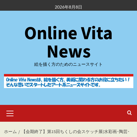
内
2026年8月8日
容
を
Online Vita
ス
キ
ッ
News
プ
絵を描く方のためのニュースサイト
メ
イ
ン
メ
ホーム
【会期終了】第15回ちくしの会スケッチ展(水彩画･陶芸･
ニ