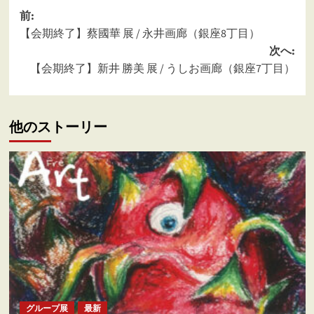
投
前:
【会期終了】蔡國華 展 / 永井画廊（銀座8丁目）
稿
次へ:
ナ
【会期終了】新井 勝美 展 / うしお画廊（銀座7丁目）
ビ
ゲ
他のストーリー
ー
シ
ョ
ン
グループ展
最新