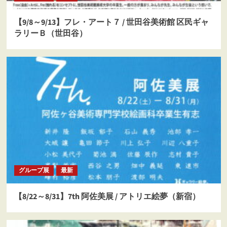
【9/8～9/13】フレ・アート７ / 世田谷美術館 区民ギャ
ラリーＢ（世田谷）
グループ展
最新
【8/22～8/31】7th 阿佐美展 / アトリエ絵夢（新宿）