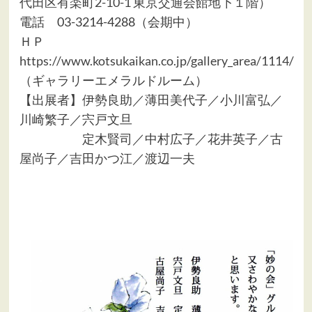
代田区有楽町2-10-1 東京交通会館地下１階）
電話 03-3214-4288（会期中）
ＨＰ
https://www.kotsukaikan.co.jp/gallery_area/1114/
（ギャラリーエメラルドルーム）
【出展者】伊勢良助／薄田美代子／小川富弘／
川崎繁子／宍戸文旦
定木賢司／中村広子／花井英子／古
屋尚子／吉田かつ江／渡辺一夫