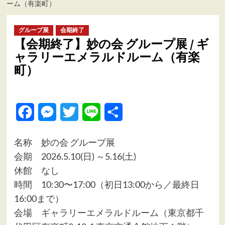
ーム（有楽町）
ュ
ー
グループ展
会期終了
【会期終了】妙の会 グループ展 / ギ
ャラリーエメラルドルーム（有楽
町）
Facebook
Messenger
Twitter
Line
共
有
名称 妙の会 グループ展
会期 2026.5.10(日) ～5.16(土)
休館 なし
時間 10:30〜17:00（初日13:00から／最終日
16:00まで）
会場
ギャラリーエメラルドルーム（東京都千