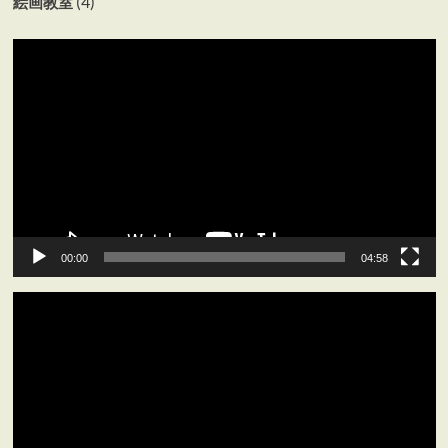
(4)
絵画教室
動
画
プ
レ
ー
ヤ
ー
00:00
04:58
動
画
プ
レ
ー
ヤ