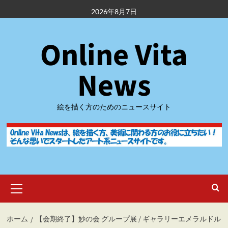
内
2026年8月7日
容
を
Online Vita
ス
キ
ッ
News
プ
絵を描く方のためのニュースサイト
メ
イ
ン
メ
ホーム
【会期終了】妙の会 グループ展 / ギャラリーエメラルドル
ニ