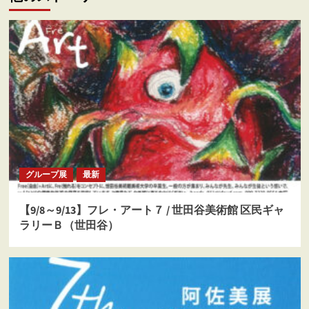
シ
ョ
ン
グループ展
最新
【9/8～9/13】フレ・アート７ / 世田谷美術館 区民ギャ
ラリーＢ（世田谷）