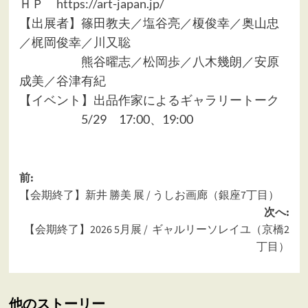
ＨＰ
https://art-japan.jp/
【出展者】篠田教夫／塩谷亮／榎俊幸／奥山忠
／梶岡俊幸／川又聡
熊谷曜志／松岡歩／八木幾朗／安原
成美／谷津有紀
【イベント】出品作家によるギャラリートーク
5/29 17:00、19:00
投
前:
【会期終了】新井 勝美 展 / うしお画廊（銀座7丁目）
稿
次へ:
ナ
【会期終了】2026 5月展 / ギャルリーソレイユ（京橋2
ビ
丁目）
ゲ
ー
他のストーリー