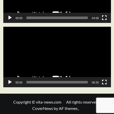
ー
00:00
04:58
動
画
プ
レ
ー
ヤ
ー
00:00
06:20
Copyright © vita-news.com All rights reserved.
|
CoverNews
by AF themes。