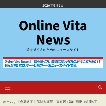
内
2026年8月8日
容
を
Online Vita
ス
キ
ッ
News
プ
絵を描く方のためのニュースサイト
メ
イ
ン
メ
ホーム
【会期終了】那智大瀧展 東京展 / 靖山画廊（銀座5丁
ニ