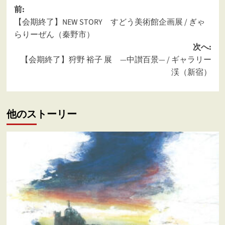
投
前:
【会期終了】NEW STORY すどう美術館企画展 / ぎゃ
稿
らりーぜん（秦野市）
ナ
次へ:
ビ
【会期終了】狩野 裕子 展 ―中讃百景― / ギャラリー
ゲ
渓（新宿）
ー
シ
他のストーリー
ョ
ン