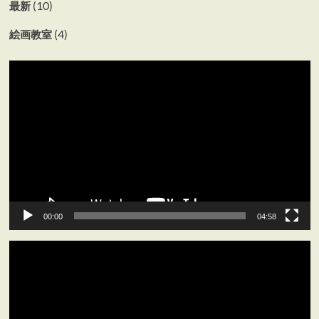
(10)
最新
(4)
絵画教室
動
画
プ
レ
ー
ヤ
ー
00:00
04:58
動
画
プ
レ