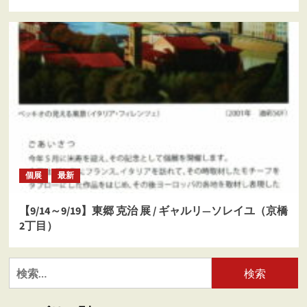
個展
最新
【9/14～9/19】東郷 克治 展 / ギャルリ―ソレイユ（京橋
2丁目）
検
索: