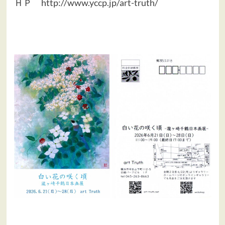
ＨＰ
http://www.yccp.jp/art-truth/