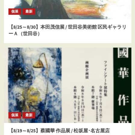
個展
最新
【8/25～8/30】本田茂信展 / 世田谷美術館 区民ギャラリ
ーＡ（世田谷）
個展
最新
【8/19～8/25】蔡國華 作品展 / 松坂屋･名古屋店