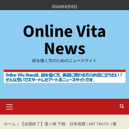
内
2026年8月8日
容
を
Online Vita
ス
キ
ッ
News
プ
絵を描く方のためのニュースサイト
メ
イ
ン
メ
ホーム
【会期終了】瀧ヶ崎 千鶴 日本画展 / ART TRUTH（横
ニ