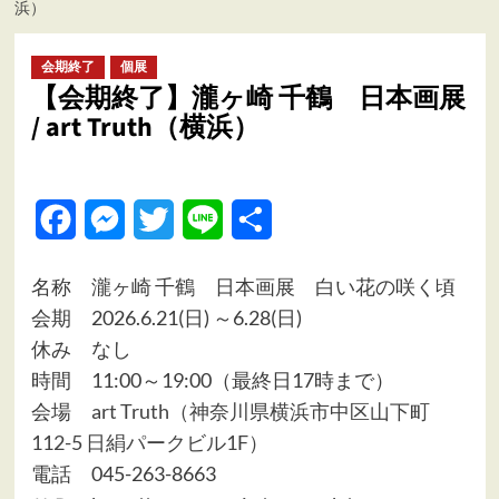
浜）
ュ
ー
会期終了
個展
【会期終了】瀧ヶ崎 千鶴 日本画展
/ art Truth（横浜）
Facebook
Messenger
Twitter
Line
共
有
名称 瀧ヶ崎 千鶴 日本画展 白い花の咲く頃
会期 2026.6.21(日) ～6.28(日)
休み なし
時間 11:00～19:00（最終日17時まで）
会場
art Truth（神奈川県横浜市中区山下町
112-5 日絹パークビル1F）
電話 045-263-8663