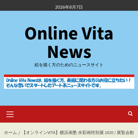
内
2026年8月7日
容
を
Online Vita
ス
キ
ッ
News
プ
絵を描く方のためのニュースサイト
メ
イ
ン
メ
ホーム
【オンラインVITA】横浜画塾 水彩画特別展 2020 / 展覧会動
ニ