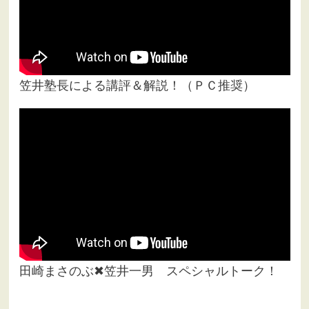
笠井塾長による講評＆解説！（ＰＣ推奨）
田崎まさのぶ✖笠井一男 スペシャルトーク！