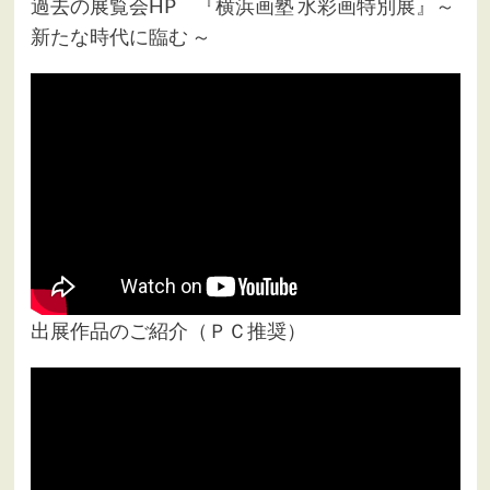
過去の展覧会HP
『横浜画塾 水彩画特別展』～
新たな時代に臨む ～
出展作品のご紹介（ＰＣ推奨）