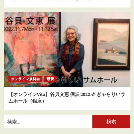
オンライン展覧会
最新
【オンラインVita】谷貝文恵 個展 2022 ＠ ぎゃらりいサ
ムホール（銀座）
検
索: