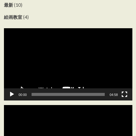
(10)
最新
(4)
絵画教室
動
画
プ
レ
ー
ヤ
ー
00:00
04:58
動
画
プ
レ