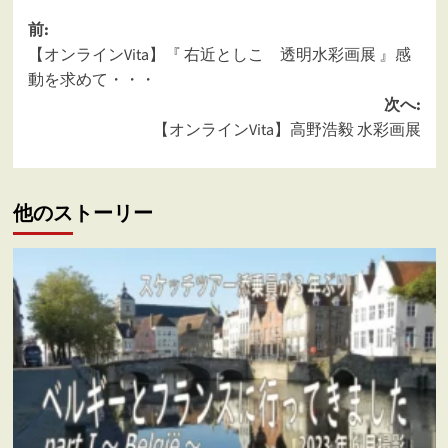
投
前:
【オンラインVita】『 右近としこ 透明水彩画展 』感
稿
動を求めて・・・
ナ
次へ:
ビ
【オンラインVita】高野浩毅 水彩画展
ゲ
ー
他のストーリー
シ
ョ
ン