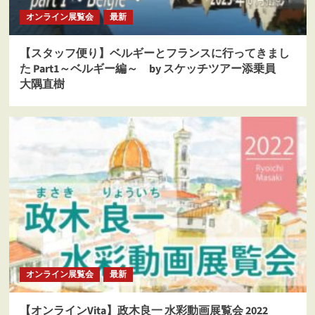
オンライン展覧会
最新
【スタッフ便り】ベルギーとフランスに行ってきまし
た Part1～ベルギー編～ by スケッチツアー添乗員
大隅直樹
オンライン展覧会
最新
【オンラインVita】政木良一 水彩動画展覧会 2022