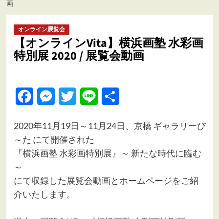
画
ュ
ー
オンライン展覧会
【オンラインVita】横浜画塾 水彩画
特別展 2020 / 展覧会動画
Facebook
Messenger
Twitter
Line
共
有
2020年11月19日～11月24日、京橋 ギャラリーび
～た にて開催された
『横浜画塾 水彩画特別展』～ 新たな時代に臨む
～
にて収録した展覧会動画とホームページをご紹
介いたします。