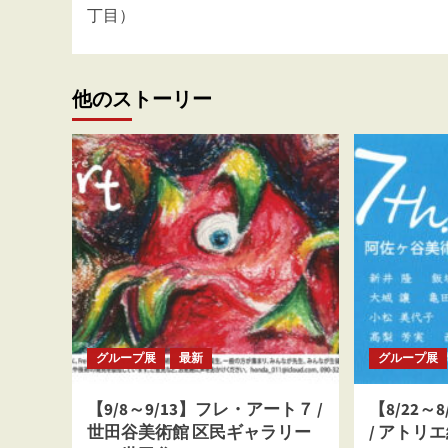
稿
丁目）
ナ
ビ
ゲ
他のストーリー
ー
シ
ョ
ン
グループ展
最新
グループ展
【9/8～9/13】フレ・アート７ /
【8/22～
世田谷美術館 区民ギャラリー
/ アトリ