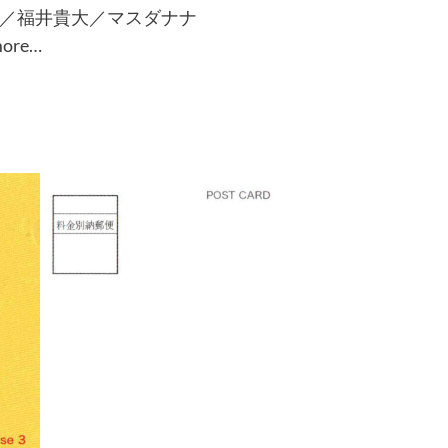
井貴大／マスダナナ
re…