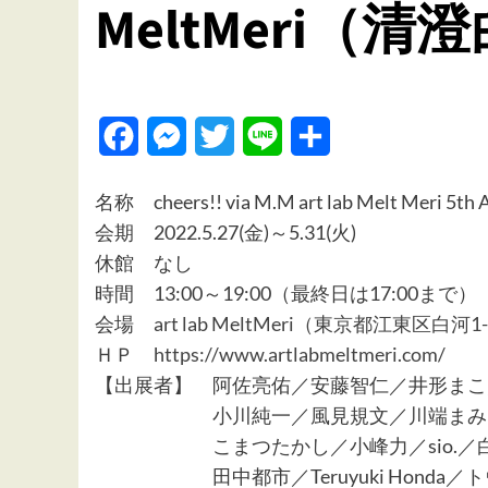
MeltMeri（清
Facebook
Messenger
Twitter
Line
共
有
名称 cheers!! via M.M art lab Melt Meri 5th 
会期 2022.5.27(金)～5.31(火)
休館 なし
時間 13:00～19:00（最終日は17:00まで）
会場
art lab MeltMeri（東京都江東区白河1
ＨＰ
https://www.artlabmeltmeri.com/
【出展者】 阿佐亮佑／安藤智仁／井形まこ
小川純一／風見規文／川端まみこ／
こまつたかし／小峰力／sio.／白濱
田中都市／Teruyuki Honda／