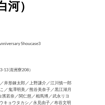
澄白河）
Anniversary Shoucase3
-3-13 清洲寮208）
／井形錬太郎／上野謙介／江川慎一郎
鬼澤明美／熊谷美奈子／黒江湖月
若奈／関仁慈／相馬博／武永リヨ
トウキョウタカシ／永見由子／布谷文明