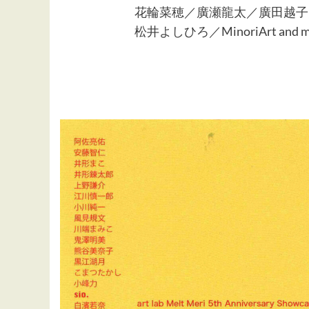
花輪菜穂／廣瀬龍太／廣田越子／福
松井よしひろ／MinoriArt and mo