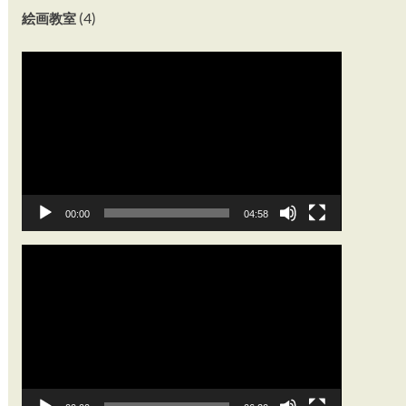
(4)
絵画教室
動
画
プ
レ
ー
ヤ
ー
00:00
04:58
動
画
プ
レ
ー
ヤ
ー