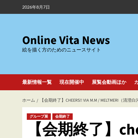
内
2026年8月7日
容
を
ス
キ
Online Vita News
ッ
絵を描く方のためのニュースサイト
プ
最新情報一覧
現在開催中
展覧会動画ほか
ホーム
【会期終了】CHEERS!! VIA M.M / MELTMERI（清澄
グループ展
会期終了
【会期終了】cheers