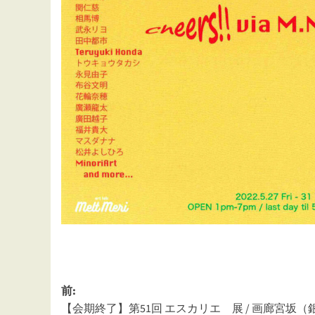
投
前:
【会期終了】第51回 エスカリエ 展 / 画廊宮坂（