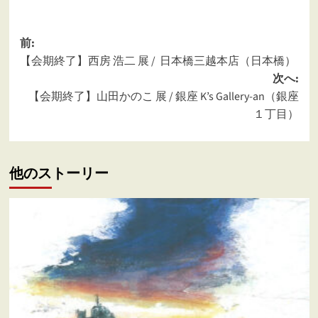
投
前:
【会期終了】西房 浩二 展 / 日本橋三越本店（日本橋）
稿
次へ:
ナ
【会期終了】山田かのこ 展 / 銀座 K’s Gallery-an（銀座
ビ
１丁目）
ゲ
ー
他のストーリー
シ
ョ
ン