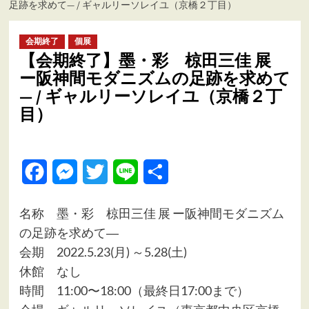
足跡を求めて― / ギャルリーソレイユ（京橋２丁目）
ュ
ー
会期終了
個展
【会期終了】墨・彩 椋田三佳 展
ー阪神間モダニズムの足跡を求めて
― / ギャルリーソレイユ（京橋２丁
目）
Facebook
Messenger
Twitter
Line
共
有
名称 墨・彩 椋田三佳 展 ー阪神間モダニズム
の足跡を求めて―
会期 2022.5.23(月) ～5.28(土)
休館 なし
時間 11:00〜18:00（最終日17:00まで）