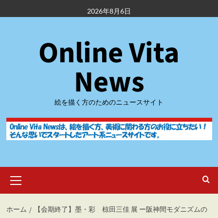
内
2026年8月6日
容
を
Online Vita
ス
キ
ッ
News
プ
絵を描く方のためのニュースサイト
メ
イ
ン
メ
ホーム
【会期終了】墨・彩 椋田三佳 展 ー阪神間モダニズムの
ニ