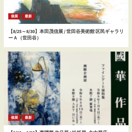
個展
最新
【8/25～8/30】本田茂信展 / 世田谷美術館 区民ギャラリ
ーＡ（世田谷）
個展
最新