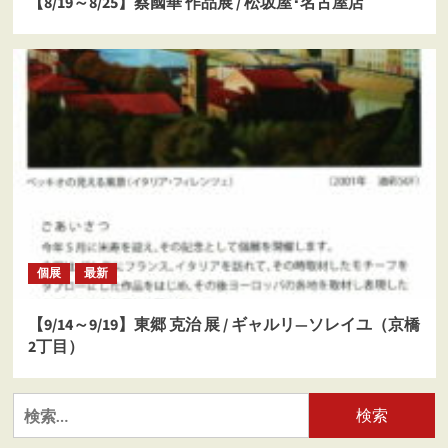
【8/19～8/25】蔡國華 作品展 / 松坂屋･名古屋店
個展
最新
【9/14～9/19】東郷 克治 展 / ギャルリ―ソレイユ（京橋
2丁目）
検
索: