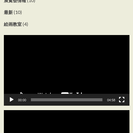
(10)
展覧会情報
(10)
最新
(4)
絵画教室
動
画
プ
レ
ー
ヤ
ー
00:00
04:58
動
画
プ