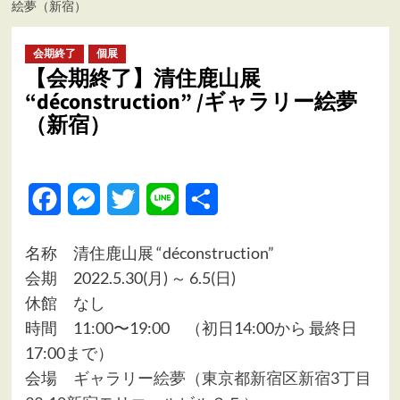
絵夢（新宿）
ュ
ー
会期終了
個展
【会期終了】清住鹿山展
“déconstruction” /ギャラリー絵夢
（新宿）
Facebook
Messenger
Twitter
Line
共
有
名称 清住鹿山展 “déconstruction”
会期 2022.5.30(月) ～ 6.5(日)
休館 なし
時間 11:00〜19:00 （初日14:00から 最終日
17:00まで）
会場
ギャラリー絵夢（東京都新宿区新宿3丁目