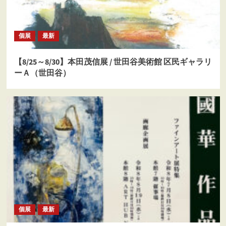
個展
最新
【8/25～8/30】本田茂信展 / 世田谷美術館 区民ギャラリ
ーＡ（世田谷）
個展
最新