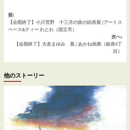
投
前:
【会期終了】小川荒野 十三月の旅の絵画展 /アートス
稿
ペース&ティー わとわ（国立市）
ナ
次へ:
ビ
【会期終了】大友まゆみ 展 / あかね画廊（銀座4丁
ゲ
目）
ー
シ
他のストーリー
ョ
ン