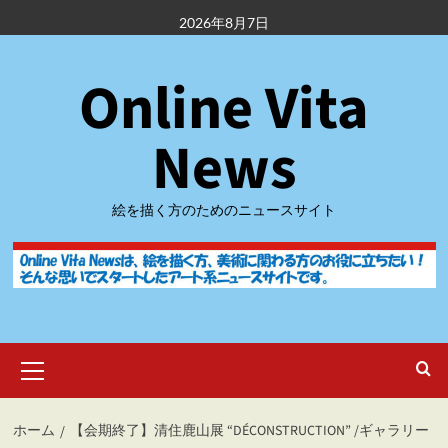
内
2026年8月7日
容
を
Online Vita
ス
キ
ッ
News
プ
絵を描く方のためのニュースサイト
メ
イ
ン
メ
ホーム
【会期終了】清住鹿山展 “DÉCONSTRUCTION” /ギャラリー
ニ