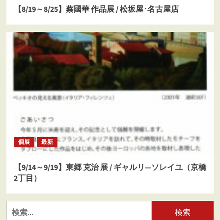
【8/19～8/25】蔡國華 作品展 / 松坂屋･名古屋店
個展
最新
【9/14～9/19】東郷 克治 展 / ギャルリ―ソレイユ（京橋
2丁目）
検
索: