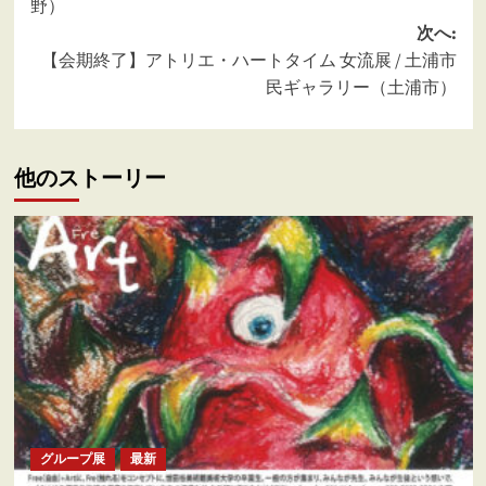
野）
ナ
次へ:
ビ
【会期終了】アトリエ・ハートタイム 女流展 / 土浦市
ゲ
民ギャラリー（土浦市）
ー
シ
他のストーリー
ョ
ン
グループ展
最新