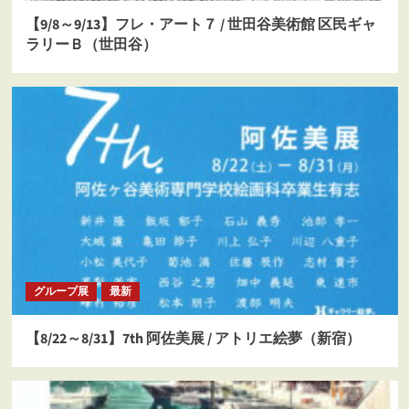
【9/8～9/13】フレ・アート７ / 世田谷美術館 区民ギャ
ラリーＢ（世田谷）
グループ展
最新
【8/22～8/31】7th 阿佐美展 / アトリエ絵夢（新宿）