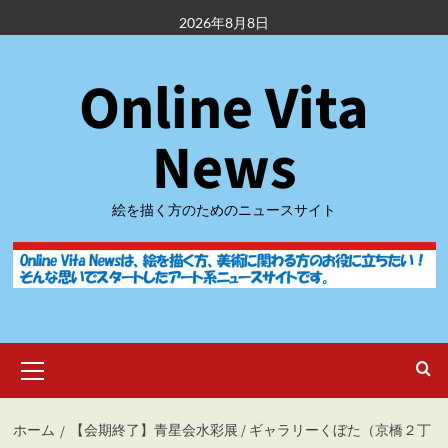
内
2026年8月8日
容
を
Online Vita
ス
キ
ッ
News
プ
絵を描く方のためのニュースサイト
メ
イ
ン
メ
ホーム
【会期終了】青星会水彩展 / ギャラリーくぼた（京橋２丁
ニ