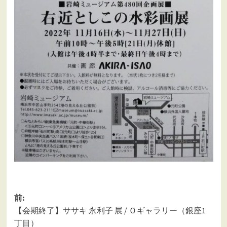
投
前:
【会期終了】ササキ 永利子 展 / Ｏギャラリー（銀座1
稿
丁目）