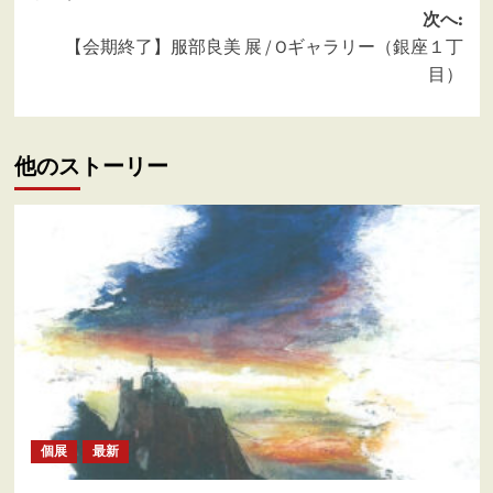
ナ
次へ:
ビ
【会期終了】服部良美 展 / Oギャラリー（銀座１丁
ゲ
目）
ー
シ
他のストーリー
ョ
ン
個展
最新