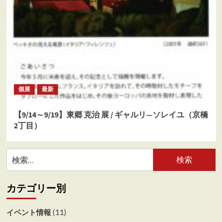
個展
最新
【9/14～9/19】東郷 克治 展 / ギャルリ―ソレイユ（京橋
2丁目）
検
索:
カテゴリー別
(11)
イベント情報