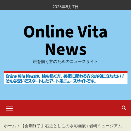
内
2026年8月7日
容
を
Online Vita
ス
キ
ッ
News
プ
絵を描く方のためのニュースサイト
メ
イ
ン
メ
ホーム
【会期終了】右近としこの水彩画展 / 岩崎ミュージアム
ニ