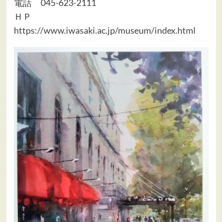
電話 045-623-2111
ＨＰ
https://www.iwasaki.ac.jp/museum/index.html