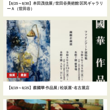
【8/25～8/30】本田茂信展 / 世田谷美術館 区民ギャラリ
ーＡ（世田谷）
個展
最新
【8/19～8/25】蔡國華 作品展 / 松坂屋･名古屋店