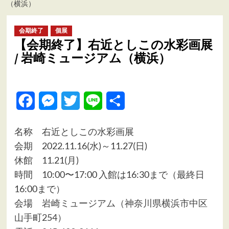
（横浜）
ュ
ー
会期終了
個展
【会期終了】右近としこの水彩画展
/ 岩崎ミュージアム（横浜）
Facebook
Messenger
Twitter
Line
共
有
名称 右近としこの水彩画展
会期 2022.11.16(水)～11.27(日)
休館 11.21(月)
時間 10:00〜17:00 入館は16:30まで（最終日
16:00まで）
会場
岩崎ミュージアム（神奈川県横浜市中区
山手町254）