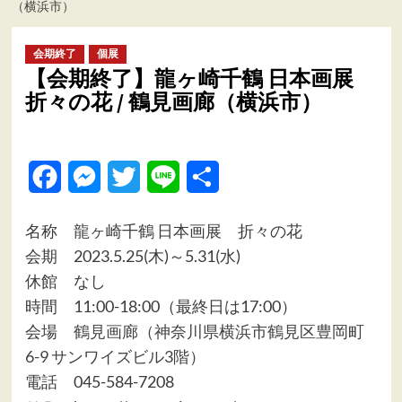
（横浜市）
ュ
ー
会期終了
個展
【会期終了】龍ヶ崎千鶴 日本画展
折々の花 / 鶴見画廊（横浜市）
Facebook
Messenger
Twitter
Line
共
有
名称 龍ヶ崎千鶴 日本画展 折々の花
会期 2023.5.25(木)～5.31(水)
休館 なし
時間 11:00-18:00（最終日は17:00）
会場
鶴見画廊（神奈川県横浜市鶴見区豊岡町
6-9 サンワイズビル3階）
電話 045-584-7208