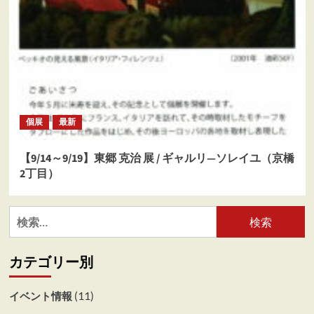
個展
最新
【9/14～9/19】東郷 克治 展 / ギャルリ―ソレイユ（京橋
2丁目）
検
索:
カテゴリー別
(11)
イベント情報