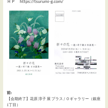
ＨＰ
https://tsurumi-g.com/
投
前:
【会期終了】花原 淳子 展 プラス / Ｏギャラリー（銀座
稿
1丁目）