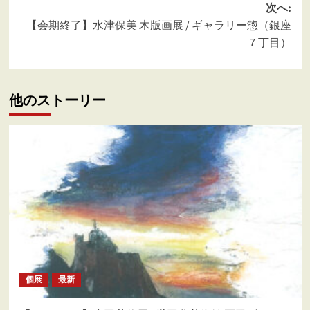
ナ
次へ:
ビ
【会期終了】水津保美 木版画展 / ギャラリー惣（銀座
ゲ
７丁目）
ー
シ
他のストーリー
ョ
ン
個展
最新