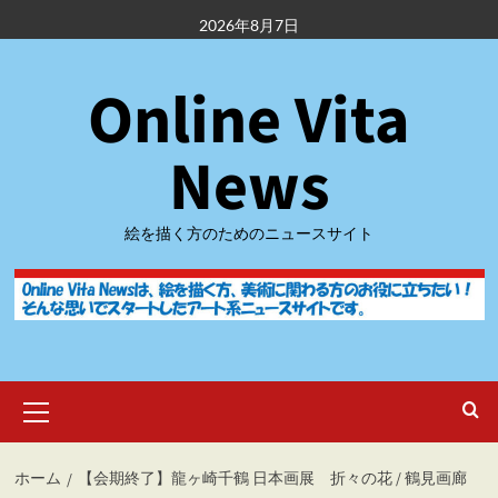
内
2026年8月7日
容
を
Online Vita
ス
キ
ッ
News
プ
絵を描く方のためのニュースサイト
メ
イ
ン
メ
ホーム
【会期終了】龍ヶ崎千鶴 日本画展 折々の花 / 鶴見画廊
ニ