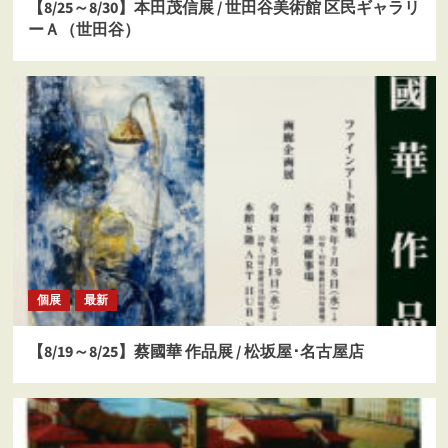
【8/25～8/30】本田茂信展 / 世田谷美術館 区民ギャラリ
ーＡ（世田谷）
個展
最新
【8/19～8/25】蔡國華 作品展 / 松坂屋･名古屋店