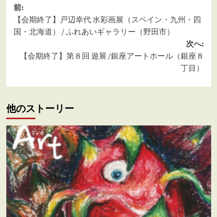
投
前:
【会期終了】戸辺幸代 水彩画展（スペイン・九州・四
稿
国・北海道） / ふれあいギャラリー（野田市）
ナ
次へ:
ビ
【会期終了】第８回 遊展 /銀座アートホール（銀座８
ゲ
丁目）
ー
シ
他のストーリー
ョ
ン