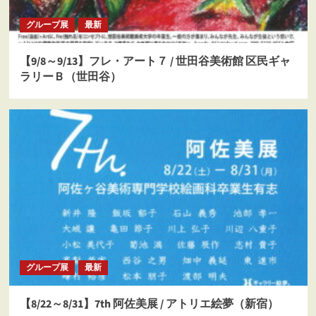
グループ展
最新
【9/8～9/13】フレ・アート７ / 世田谷美術館 区民ギャ
ラリーＢ（世田谷）
グループ展
最新
【8/22～8/31】7th 阿佐美展 / アトリエ絵夢（新宿）