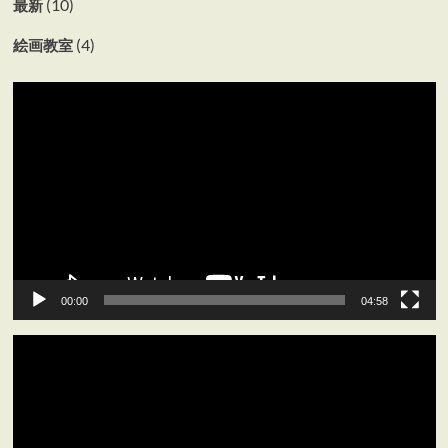
(10)
最新
(4)
絵画教室
動
画
プ
レ
ー
ヤ
ー
00:00
04:58
動
画
プ
レ
ー