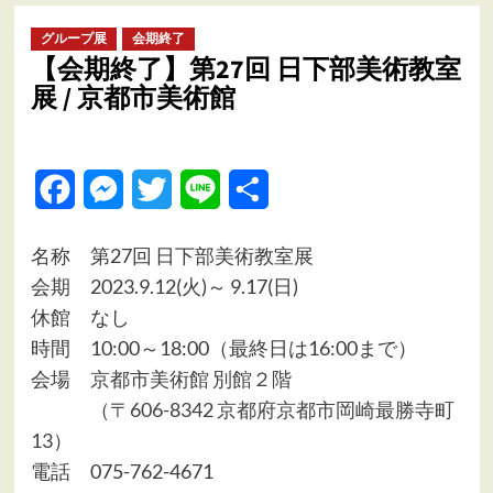
ュ
ー
グループ展
会期終了
【会期終了】第27回 日下部美術教室
展 / 京都市美術館
Facebook
Messenger
Twitter
Line
共
有
名称 第27回 日下部美術教室展
会期 2023.9.12(火)～ 9.17(日)
休館 なし
時間 10:00～18:00（最終日は16:00まで）
会場
京都市美術館 別館２階
（〒606-8342 京都府京都市岡崎最勝寺町
13）
電話 075-762-4671