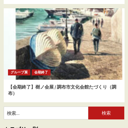
グループ展
会期終了
【会期終了】樹ノ会展 / 調布市文化会館たづくり（調
布）
検
索: