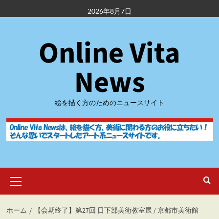
内
2026年8月7日
容
を
Online Vita
ス
キ
ッ
News
プ
絵を描く方のためのニュースサイト
メ
イ
ン
メ
ホーム
【会期終了】第27回 日下部美術教室展 / 京都市美術館
ニ