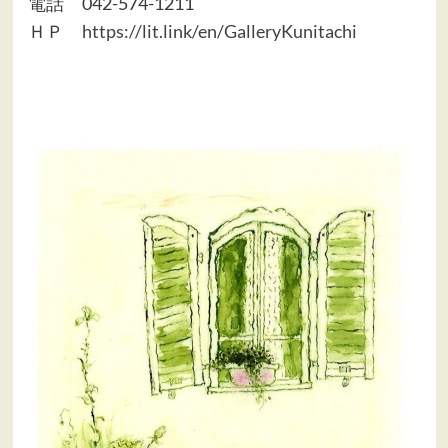
電話 042-574-1211
ＨＰ
https://lit.link/en/GalleryKunitachi