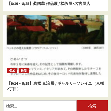
【8/19～8/25】蔡國華 作品展 / 松坂屋･名古屋店
個展
最新
【9/14～9/19】東郷 克治 展 / ギャルリ―ソレイユ（京橋
2丁目）
検
索: