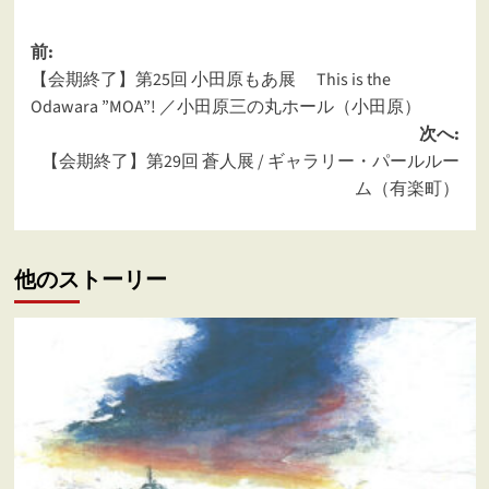
投
前:
【会期終了】第25回 小田原もあ展 This is the
稿
Odawara ”MOA”! ／小田原三の丸ホール（小田原）
ナ
次へ:
ビ
【会期終了】第29回 蒼人展 / ギャラリー・パールルー
ゲ
ム（有楽町）
ー
シ
他のストーリー
ョ
ン