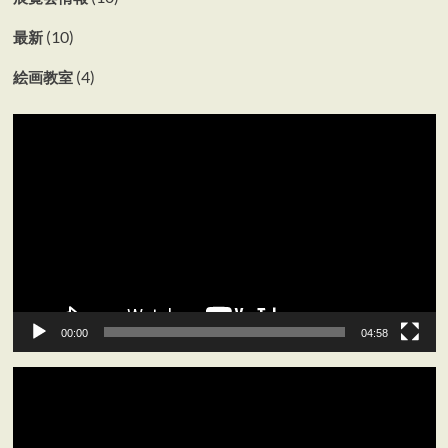
(10)
最新
(4)
絵画教室
動
画
プ
レ
ー
ヤ
ー
00:00
04:58
動
画
プ