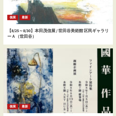
個展
最新
【8/25～8/30】本田茂信展 / 世田谷美術館 区民ギャラリ
ーＡ（世田谷）
個展
最新