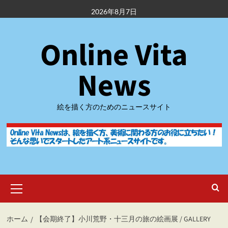
内
2026年8月7日
容
を
Online Vita
ス
キ
ッ
News
プ
絵を描く方のためのニュースサイト
メ
イ
ン
メ
ホーム
【会期終了】小川荒野・十三月の旅の絵画展 / GALLERY
ニ