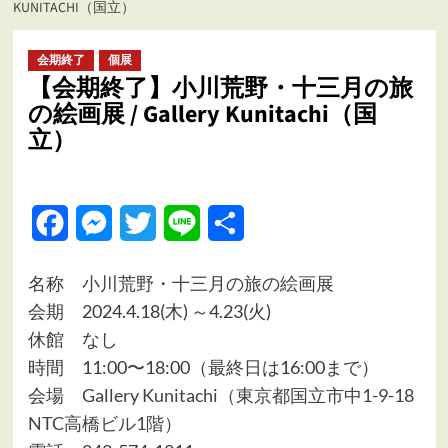
KUNITACHI（国立）
ュ
ー
会期終了
個展
【会期終了】小川荒野・十三月の旅
の絵画展 / Gallery Kunitachi（国
立）
Facebook
Messenger
Twitter
Line
共
有
名称 小川荒野・十三月の旅の絵画展
会期 2024.4.18(木) ～4.23(火)
休館 なし
時間 11:00〜18:00（最終日は16:00まで）
会場
Gallery Kunitachi（東京都国立市中1-9-18
NTC高橋ビル1階）