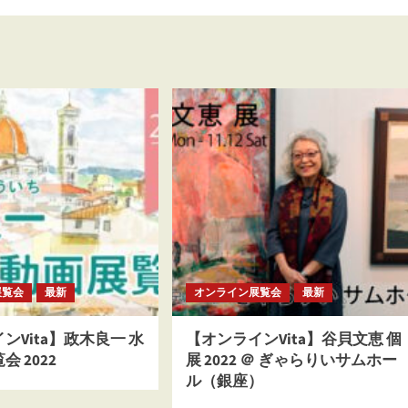
展覧会
最新
オンライン展覧会
最新
ンVita】政木良一 水
【オンラインVita】谷貝文恵 個
 2022
展 2022 ＠ ぎゃらりいサムホー
ル（銀座）