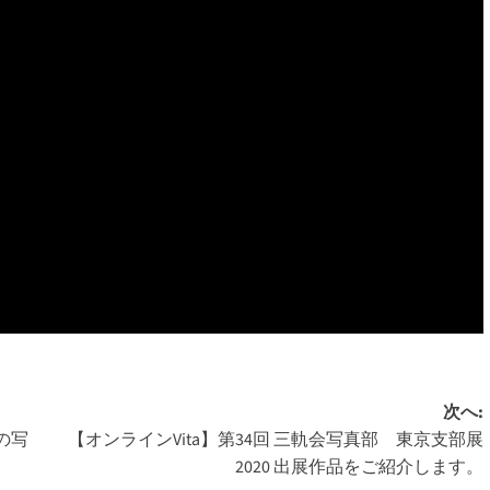
次へ:
の写
【オンラインVita】第34回 三軌会写真部 東京支部展
2020 出展作品をご紹介します。