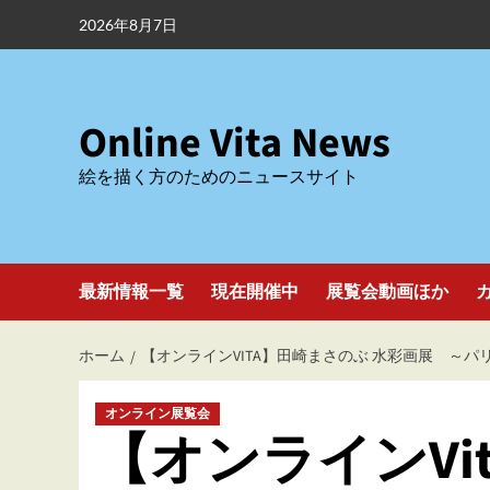
内
2026年8月7日
容
を
ス
キ
Online Vita News
ッ
絵を描く方のためのニュースサイト
プ
最新情報一覧
現在開催中
展覧会動画ほか
ホーム
【オンラインVITA】田崎まさのぶ 水彩画展 ～
オンライン展覧会
【オンラインVi