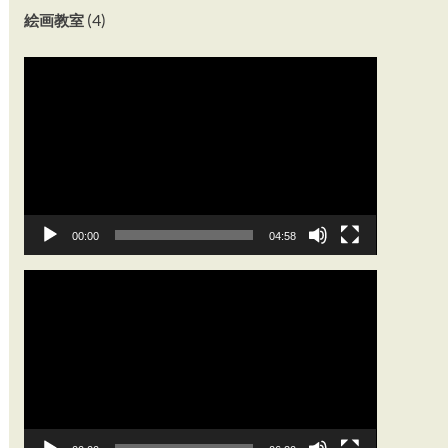
(4)
絵画教室
動
画
プ
レ
ー
ヤ
ー
00:00
04:58
動
画
プ
レ
ー
ヤ
ー