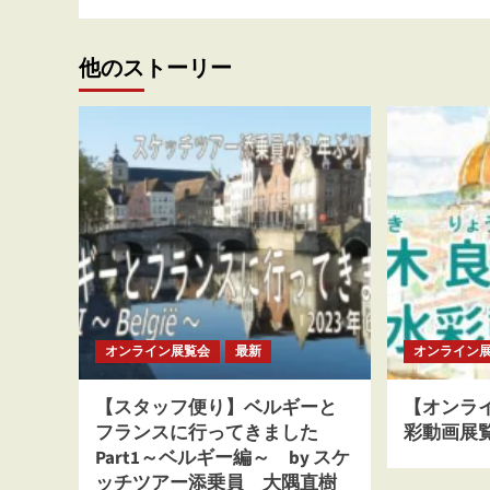
ビ
ゲ
他のストーリー
ー
シ
ョ
ン
オンライン展覧会
最新
オンライン
【スタッフ便り】ベルギーと
【オンライ
フランスに行ってきました
彩動画展覧会
Part1～ベルギー編～ by スケ
ッチツアー添乗員 大隅直樹