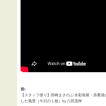
投
前:
【スタッフ便り】田崎まさのぶ 水彩画展・添乗員
稿
した風景（今日の１枚）by 八田茂伸
ナ