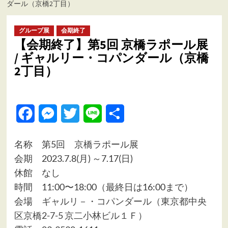
ダール（京橋2丁目）
ュ
ー
グループ展
会期終了
【会期終了】第5回 京橋ラポール展
/ ギャルリー・コパンダール（京橋
2丁目）
Facebook
Messenger
Twitter
Line
共
有
名称 第5回 京橋ラポール展
会期 2023.7.8(月) ～7.17(日)
休館 なし
時間 11:00〜18:00（最終日は16:00まで）
会場
ギャルリ－・コパンダール（東京都中央
区京橋2-7-5 京二小林ビル１Ｆ）