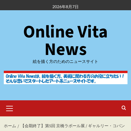
内
2026年8月7日
容
を
Online Vita
ス
キ
ッ
News
プ
絵を描く方のためのニュースサイト
メ
イ
ン
メ
ホーム
【会期終了】第5回 京橋ラポール展 / ギャルリー・コパン
ニ