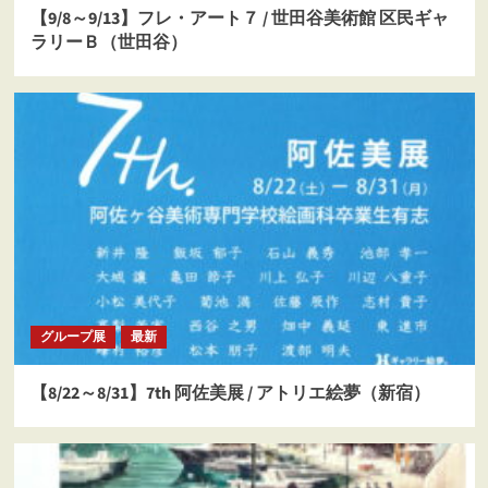
【9/8～9/13】フレ・アート７ / 世田谷美術館 区民ギャ
ラリーＢ（世田谷）
グループ展
最新
【8/22～8/31】7th 阿佐美展 / アトリエ絵夢（新宿）