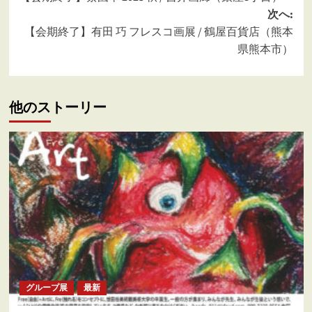
稿
次へ:
ナ
【会期終了】有田 巧 フレスコ画展 / 鶴屋百貨店（熊本
ビ
県熊本市）
ゲ
ー
他のストーリー
シ
ョ
ン
グループ展
最新