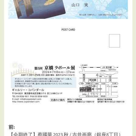
投
前:
【会期終了】蔡國華 2023 秋 / 吉井画廊（銀座8丁目）