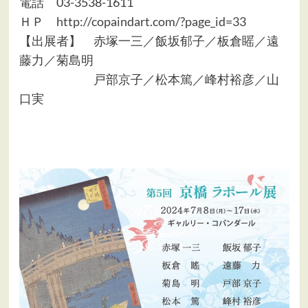
電話 03-3538-1611
ＨＰ
http://copaindart.com/?page_id=33
【出展者】 赤塚一三／飯坂郁子／板倉䁘／遠
藤力／菊島明
戸部京子／松本篤／峰村裕彦／山
口実