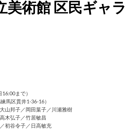
区立美術館 区民ギャラ
日16:00まで）
馬区貫井1-36-16）
大山邦子／岡田葉子／川瀬雅樹
木弘子／竹居敏昌
初谷令子／日高敏充