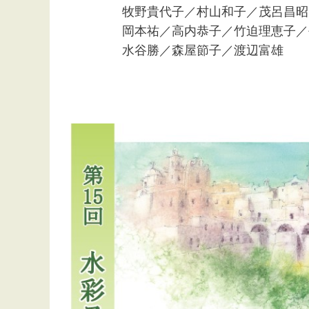
牧野貴代子／村山和子／茂呂昌昭／
岡本祐／高内恭子／竹迫理恵子／長
水谷勝／森屋節子／渡辺富雄