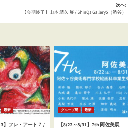
次へ:
【会期終了】山本 靖久 展 / ShinQs Gallery5（渋谷）
最新
グループ展
最新
/13】フレ・アート７ /
【8/22～8/31】7th 阿佐美展