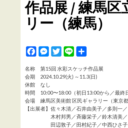
作品展 / 練馬
リー（練馬）
Facebook
Messenger
Twitter
Line
共
有
名称 第15回 水彩スケッチ作品展
会期 2024.10.29(火) ～11.3(日)
休館 なし
時間 10:00〜18:00（初日13:00から／最終
会場
練馬区美術館 区民ギャラリー（東京都練
【出展者】佐々木清／石井由美子／多則一／
木村邦男／斉藤栄子／鈴木清美／高
田辺敦子／田村紀子／中西ひさ子／