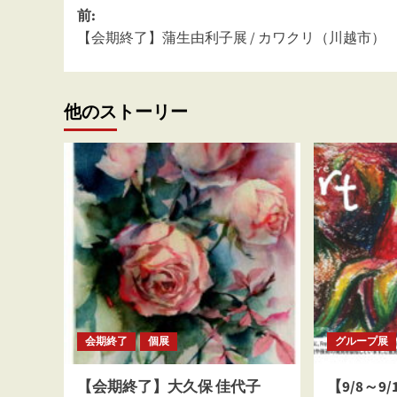
投
前:
【会期終了】蒲生由利子展 / カワクリ（川越市）
稿
ナ
ビ
他のストーリー
ゲ
ー
シ
ョ
ン
会期終了
個展
グループ展
【会期終了】大久保 佳代子
【9/8～9