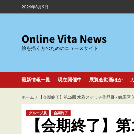
内
2026年8月9日
容
を
ス
キ
Online Vita News
ッ
絵を描く方のためのニュースサイト
プ
最新情報一覧
現在開催中
展覧会動画ほか
ホーム
【会期終了】第15回 水彩スケッチ作品展 / 練馬
グループ展
会期終了
【会期終了】第1