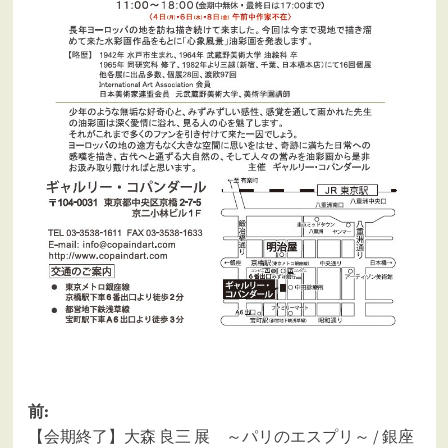
投
前:
【会期終了】大森 良三 展 ～パリのエスプリ～ / 銀座