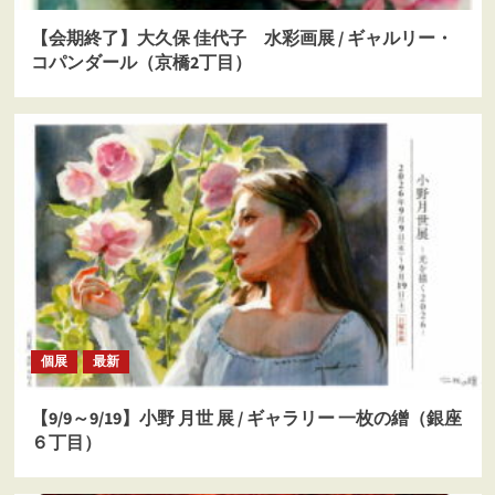
【会期終了】大久保 佳代子 水彩画展 / ギャルリー・
コパンダール（京橋2丁目）
個展
最新
【9/9～9/19】小野 月世 展 / ギャラリー 一枚の繒（銀座
６丁目）