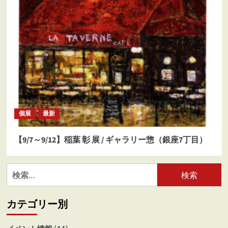
個展
最新
【9/7～9/12】稲葉 彰 展 / ギャラリー惣（銀座7丁目）
検
索:
カテゴリー別