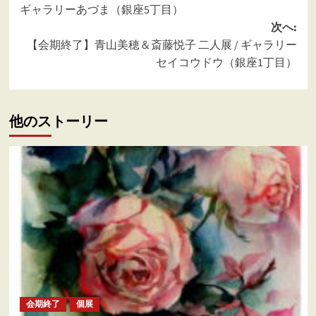
稿
ギャラリーあづま（銀座5丁目）
ナ
次へ:
ビ
【会期終了】青山美穂＆斎藤悦子 二人展 / ギャラリー
ゲ
セイコウドウ（銀座1丁目）
ー
シ
他のストーリー
ョ
ン
会期終了
個展