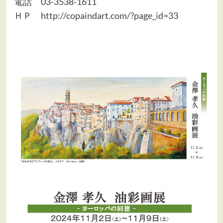
電話 03-3538-1611
ＨＰ
http://copaindart.com/?page_id=33