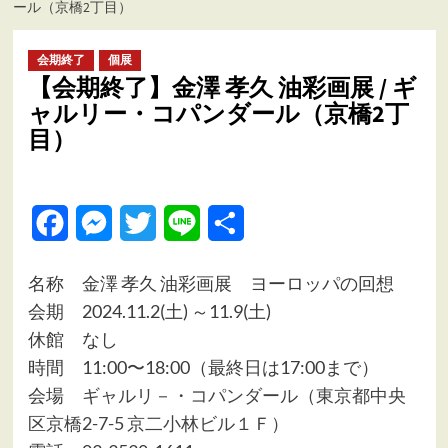
ール（京橋2丁目）
ュ
ー
会期終了
個展
【会期終了】金澤 孝久 油彩画展 / ギ
ャルリー・コパンダール（京橋2丁
目）
Facebook
Messenger
Twitter
Line
共
有
名称 金澤 孝久 油彩画展 ヨーロッパの回想
会期 2024.11.2(土) ～11.9(土)
休館 なし
時間 11:00〜18:00（最終日は17:00まで）
会場
ギャルリ－・コパンダール（東京都中央
区京橋2-7-5 京二小林ビル１Ｆ）