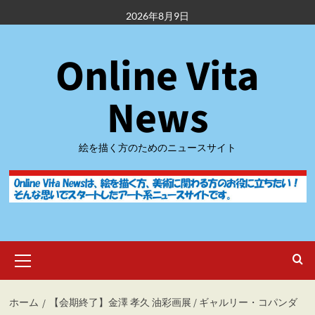
内
2026年8月9日
容
を
Online Vita
ス
キ
ッ
News
プ
絵を描く方のためのニュースサイト
メ
イ
ン
メ
ホーム
【会期終了】金澤 孝久 油彩画展 / ギャルリー・コパンダ
ニ