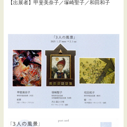
【出展者】甲斐美奈子／塚崎聖子／和田和子