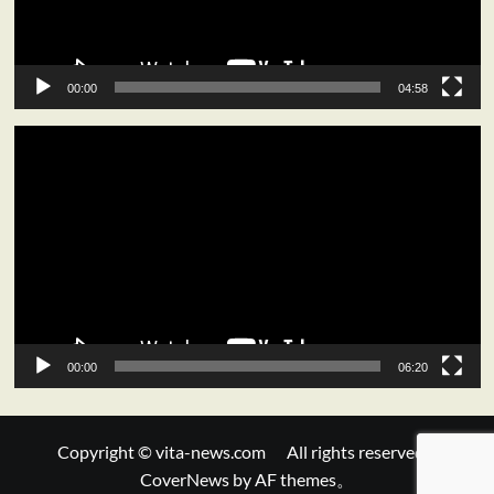
ー
00:00
04:58
動
画
プ
レ
ー
ヤ
ー
00:00
06:20
Copyright © vita-news.com All rights reserved.
|
CoverNews
by AF themes。