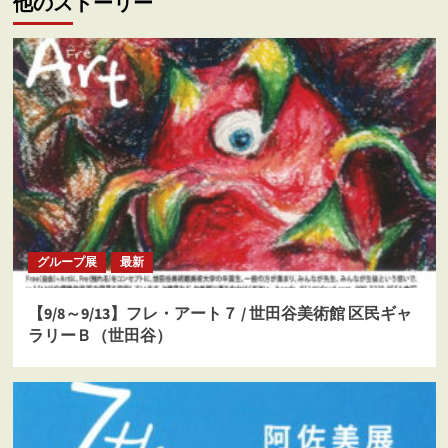
他のストーリー
ー
シ
ョ
ン
グループ展
最新
【9/8～9/13】フレ・アート７ / 世田谷美術館 区民ギャ
ラリーＢ（世田谷）