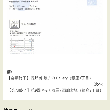
投
前:
【会期終了】浅野 修 展 / K’s Gallery（銀座1丁目）
稿
次へ:
ナ
【会期終了】第9回 M-art’79展 / 画廊宮坂（銀座7丁目）
ビ
ゲ