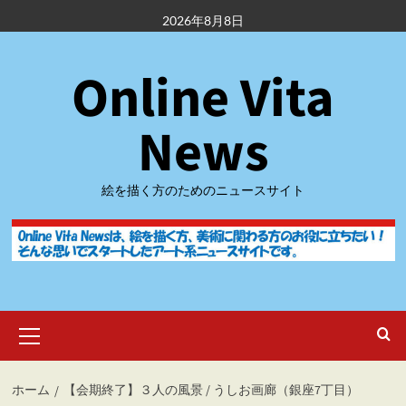
内
2026年8月8日
容
を
Online Vita
ス
キ
ッ
News
プ
絵を描く方のためのニュースサイト
メ
イ
ン
メ
ホーム
【会期終了】３人の風景 / うしお画廊（銀座7丁目）
ニ