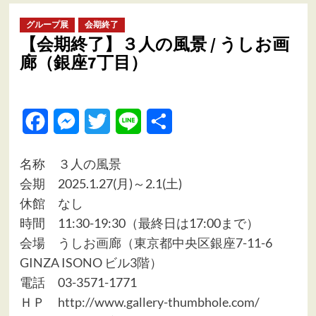
ュ
ー
グループ展
会期終了
【会期終了】３人の風景 / うしお画
廊（銀座7丁目）
Facebook
Messenger
Twitter
Line
共
有
名称 ３人の風景
会期 2025.1.27(月)～2.1(土)
休館 なし
時間 11:30-19:30（最終日は17:00まで）
会場
うしお画廊（東京都中央区銀座7-11-6
GINZA ISONO ビル3階）
電話 03-3571-1771
ＨＰ
http://www.gallery-thumbhole.com/