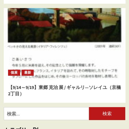
個展
最新
【9/14～9/19】東郷 克治 展 / ギャルリ―ソレイユ（京橋
2丁目）
検
索: