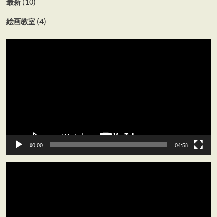
(10)
最新
(4)
絵画教室
動
画
プ
レ
ー
ヤ
ー
00:00
04:58
動
画
プ
レ
ー