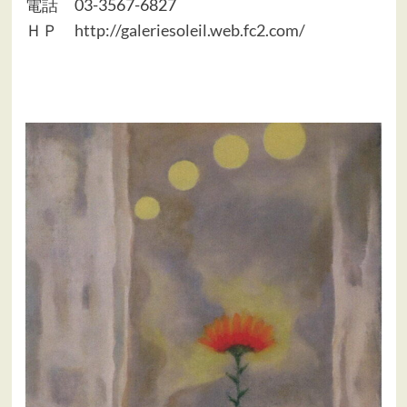
電話 03-3567-6827
ＨＰ
http://galeriesoleil.web.fc2.com/