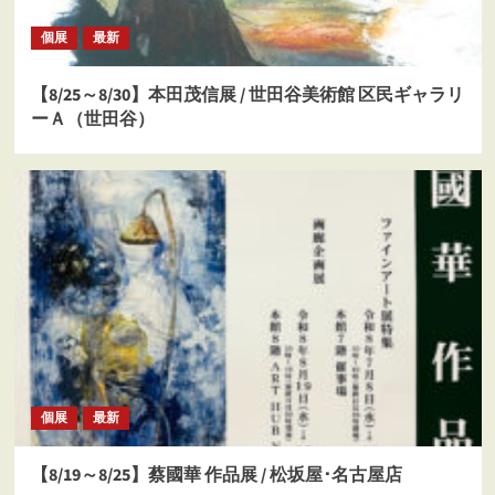
個展
最新
【8/25～8/30】本田茂信展 / 世田谷美術館 区民ギャラリ
ーＡ（世田谷）
個展
最新
【8/19～8/25】蔡國華 作品展 / 松坂屋･名古屋店