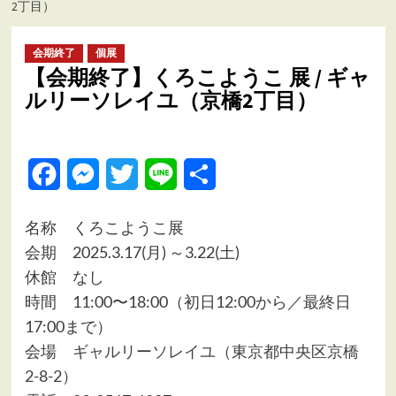
2丁目）
ュ
ー
会期終了
個展
【会期終了】くろこようこ 展 / ギャ
ルリーソレイユ（京橋2丁目）
Facebook
Messenger
Twitter
Line
共
有
名称 くろこようこ展
会期 2025.3.17(月) ～3.22(土)
休館 なし
時間 11:00〜18:00（初日12:00から／最終日
17:00まで）
会場
ギャルリーソレイユ（東京都中央区京橋
2-8-2）