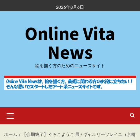
内
2026年8月6日
容
を
Online Vita
ス
キ
ッ
News
プ
絵を描く方のためのニュースサイト
メ
イ
ン
メ
ホーム
【会期終了】くろこようこ 展 / ギャルリーソレイユ（京橋
ニ