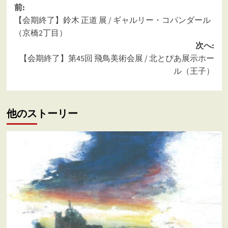
投
前:
【会期終了】鈴木 正道 展 / ギャルリー・コパンダール
稿
（京橋2丁目）
ナ
次へ:
ビ
【会期終了】第45回 飛鳥美術会展 / 北とぴあ展示ホー
ゲ
ル（王子）
ー
シ
他のストーリー
ョ
ン