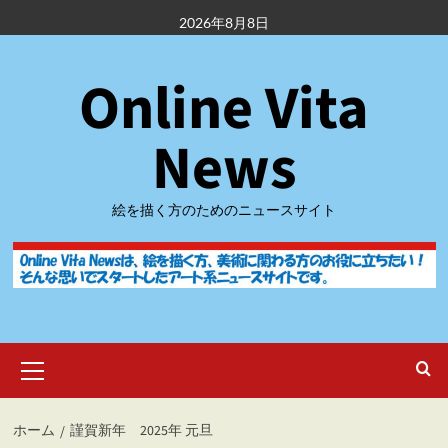
内
2026年8月8日
容
を
Online Vita
ス
キ
ッ
News
プ
絵を描く方のためのニュースサイト
メ
イ
ン
メ
ホーム
謹賀新年 2025年 元旦
ニ