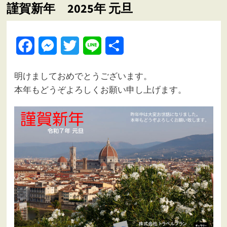
謹賀新年 2025年 元旦
ュ
ー
Facebook
Messenger
Twitter
Line
共
有
明けましておめでとうございます。
本年もどうぞよろしくお願い申し上げます。