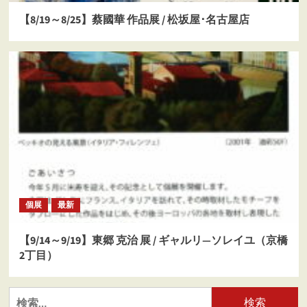
【8/19～8/25】蔡國華 作品展 / 松坂屋･名古屋店
個展
最新
【9/14～9/19】東郷 克治 展 / ギャルリ―ソレイユ（京橋
2丁目）
検