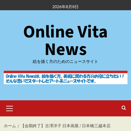
内
2026年8月8日
容
を
Online Vita
ス
キ
ッ
News
プ
絵を描く方のためのニュースサイト
メ
イ
ン
メ
ホーム
【会期終了】古澤洋子 日本画展 / 日本橋三越本店
ニ