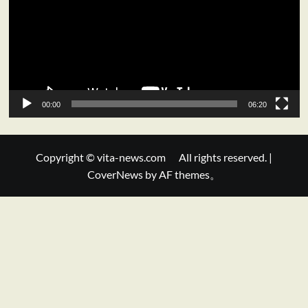
レ
ー
ヤ
ー
00:00
06:20
Copyright © vita-news.com All rights reserved.
|
CoverNews
by AF themes。