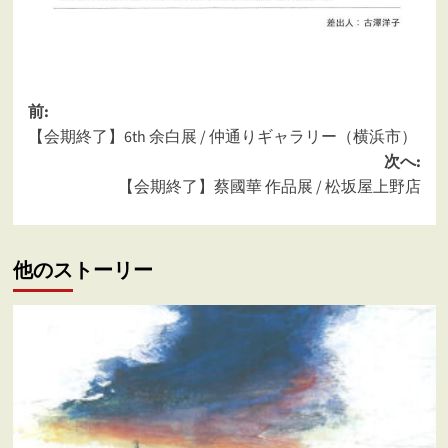
投
前:
【会期終了】6th 余白展 / 仲通りギャラリー（横浜市）
稿
次へ:
ナ
【会期終了】蔡國華 作品展 / 松坂屋上野店
ビ
ゲ
他のストーリー
ー
シ
ョ
ン