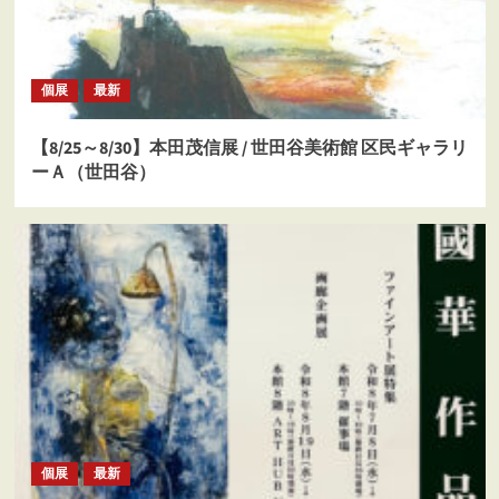
個展
最新
【8/25～8/30】本田茂信展 / 世田谷美術館 区民ギャラリ
ーＡ（世田谷）
個展
最新