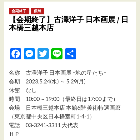
ュ
ー
会期終了
個展
【会期終了】古澤洋子 日本画展 / 日
本橋三越本店
Facebook
Messenger
Twitter
Line
共
有
名称 古澤洋子 日本画展 ｰ地の星たちｰ
会期 2023.5.24(水) ～ 5.29(月)
休館 なし
時間 10:00～19:00（最終日は17:00まで）
会場
日本橋三越本店 本館6階 美術特選画廊
（東京都中央区日本橋室町1-4-1）
電話 03-3241-3311 大代表
ＨＰ