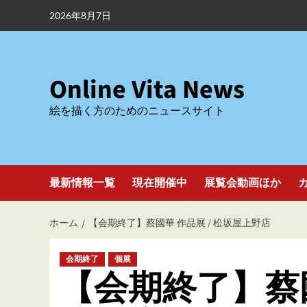
内
2026年8月7日
容
を
ス
キ
Online Vita News
ッ
絵を描く方のためのニュースサイト
プ
最新情報一覧
現在開催中
展覧会動画ほか
ホーム
【会期終了】蔡國華 作品展 / 松坂屋上野店
会期終了
個展
【会期終了】蔡國