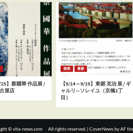
新
個展
最新
8/25】蔡國華 作品展 /
【9/14～9/19】東郷 克治 展 / ギ
名古屋店
ャルリ―ソレイユ（京橋2丁
目）
ght © vita-news.com All rights reserved.
|
CoverNews
by AF t