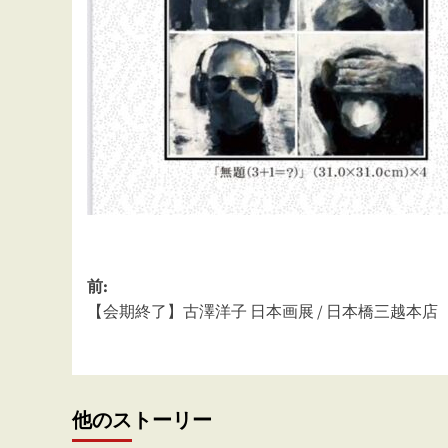
投
前:
【会期終了】古澤洋子 日本画展 / 日本橋三越本店
稿
ナ
ビ
ゲ
他のストーリー