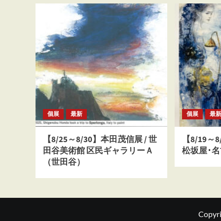
ー
シ
ョ
ン
個展
最新
個展
最
【8/25～8/30】本田茂信展 / 世
【8/19～
田谷美術館 区民ギャラリーＡ
松坂屋･
（世田谷）
Copyri