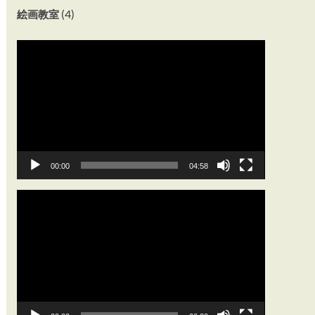
(4)
絵画教室
動
画
プ
レ
ー
ヤ
ー
00:00
04:58
動
画
プ
レ
ー
ヤ
ー